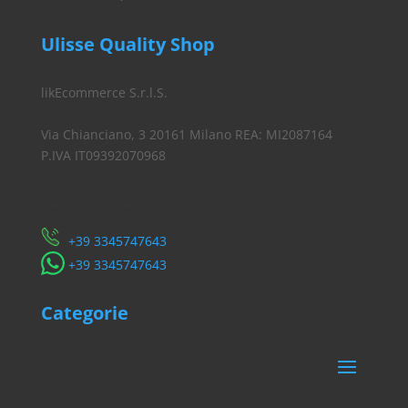
Ulisse Quality Shop
likEcommerce S.r.l.S.
Via Chianciano, 3 20161 Milano REA: MI2087164
P.IVA IT09392070968
Servizio Clienti
​+39 3345747643
​+39 3345747643
Categorie