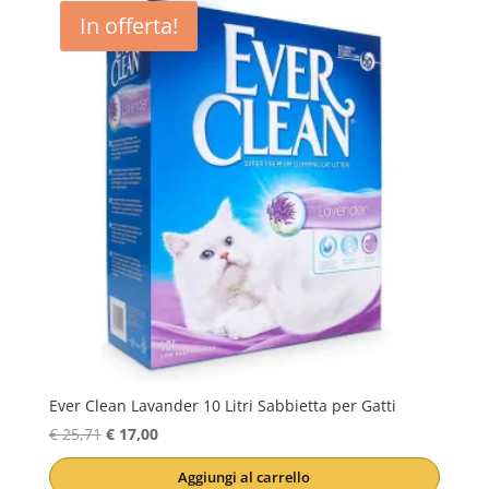
In offerta!
Ever Clean Lavander 10 Litri Sabbietta per Gatti
Il
Il
€
25,71
€
17,00
prezzo
prezzo
Aggiungi al carrello
originale
attuale