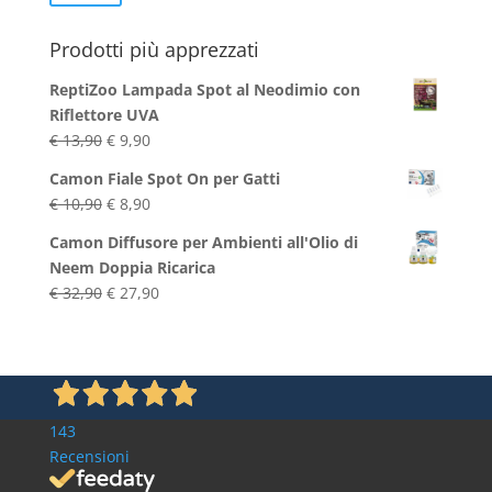
Min
Max
Prodotti più apprezzati
ReptiZoo Lampada Spot al Neodimio con
Riflettore UVA
Il
Il
€
13,90
€
9,90
prezzo
prezzo
Camon Fiale Spot On per Gatti
originale
attuale
Il
Il
€
10,90
€
8,90
era:
è:
prezzo
prezzo
€ 13,90.
€ 9,90.
Camon Diffusore per Ambienti all'Olio di
originale
attuale
Neem Doppia Ricarica
era:
è:
Il
Il
€
32,90
€
27,90
€ 10,90.
€ 8,90.
prezzo
prezzo
originale
attuale
era:
è:
€ 32,90.
€ 27,90.
143
Recensioni