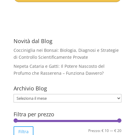
era:
è:
€ 25,71.
€ 17,00.
Novità dal Blog
Cocciniglia nei Bonsai: Biologia, Diagnosi e Strategie
di Controllo Scientificamente Provate
Nepeta Cataria e Gatti: Il Potere Nascosto del
Profumo che Rasserena – Funziona Davvero?
Archivio Blog
Archivio
Blog
Filtra per prezzo
Prezzo
Prezzo
Prezzo:
€ 10
—
€ 20
Filtra