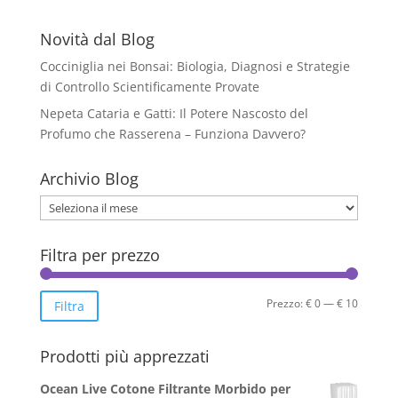
Novità dal Blog
Cocciniglia nei Bonsai: Biologia, Diagnosi e Strategie
di Controllo Scientificamente Provate
Nepeta Cataria e Gatti: Il Potere Nascosto del
Profumo che Rasserena – Funziona Davvero?
Archivio Blog
Archivio
Blog
Filtra per prezzo
Prezzo
Prezzo
Prezzo:
€ 0
—
€ 10
Filtra
Min
Max
Prodotti più apprezzati
Ocean Live Cotone Filtrante Morbido per