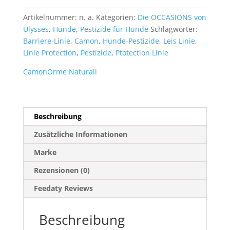
Antiparasitäres
Halsband
Artikelnummer:
n. a.
Kategorien:
Die OCCASIONS von
Menge
Ulysses
,
Hunde
,
Pestizide für Hunde
Schlagwörter:
Barriere-Linie
,
Camon
,
Hunde-Pestizide
,
Leis Linie
,
Linie Protection
,
Pestizide
,
Ptotection Linie
Camon
Orme Naturali
Beschreibung
Zusätzliche Informationen
Marke
Rezensionen (0)
Feedaty Reviews
Beschreibung