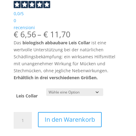
0,0
/5
0
recensioni
Preisspanne:
€
6,56
–
€
11,70
€ 6,56
Das
biologisch abbaubare Leis Collar
ist eine
bis
wertvolle Unterstützung bei der natürlichen
€ 11,70
Schädlingsbekämpfung: ein wirksames Hilfsmittel
mit unangenehmer Wirkung für Mücken und
Stechmücken, ohne jegliche Nebenwirkungen.
Erhältlich in drei verschiedenen Größen.
Leis Collar
Camon
In den Warenkorb
Leis
Halsband