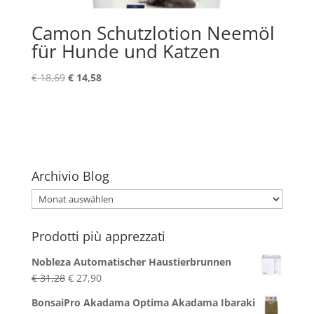
Camon Schutzlotion Neemöl
für Hunde und Katzen
Ursprünglicher
Aktueller
€
18,69
€
14,58
Preis
Preis
war:
ist:
€ 18,69
€ 14,58.
Archivio Blog
Archivio
Blog
Prodotti più apprezzati
Nobleza Automatischer Haustierbrunnen
Ursprünglicher
Aktueller
€
31,28
€
27,90
Preis
Preis
BonsaiPro Akadama Optima Akadama Ibaraki
war:
ist: