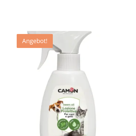
Preis
Preis
war:
ist:
€ 33,84
€ 28,90.
Angebot!