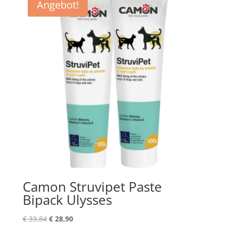
Angebot!
Camon Struvipet Paste
Bipack Ulysses
Ursprünglicher
Aktueller
€
33,84
€
28,90