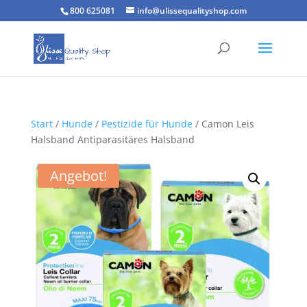
800 625081
info@ulissequalityshop.com
Start
/
Hunde
/
Pestizide für Hunde
/ Camon Leis
Halsband Antiparasitäres Halsband
Angebot!