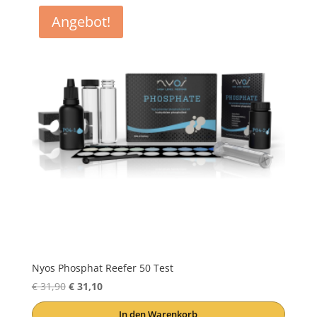
Angebot!
Nyos Phosphat Reefer 50 Test
Ursprünglicher
Aktueller
€
31,90
€
31,10
Preis
Preis
In den Warenkorb