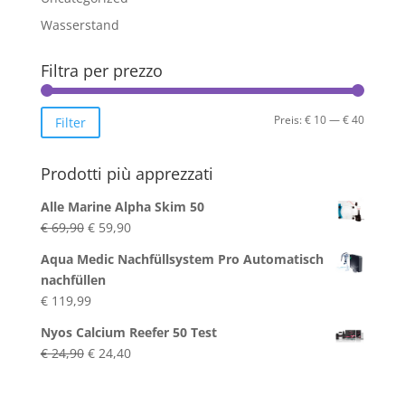
Wasserstand
Filtra per prezzo
Min.
Max.
Preis:
€ 10
—
€ 40
Filter
Preis
Preis
Prodotti più apprezzati
Alle Marine Alpha Skim 50
Ursprünglicher
Aktueller
€
69,90
€
59,90
Preis
Preis
Aqua Medic Nachfüllsystem Pro Automatisch
war:
ist:
nachfüllen
€ 69,90
€ 59,90.
€
119,99
Nyos Calcium Reefer 50 Test
Ursprünglicher
Aktueller
€
24,90
€
24,40
Preis
Preis
war:
ist: