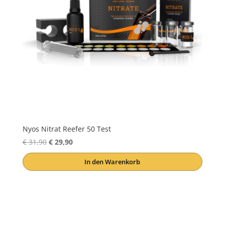
Nyos Nitrat Reefer 50 Test
Ursprünglicher
Aktueller
€
31,90
€
29,90
Preis
Preis
In den Warenkorb
war:
ist:
€ 31,90
€ 29,90.