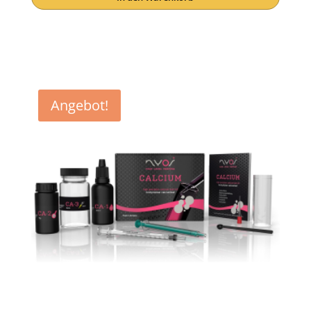
war:
ist:
€ 31,90
€ 31,10.
Angebot!