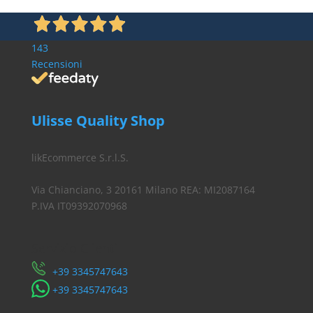
€ 24,90
€ 24,40.
143
Recensioni
Ulisse Quality Shop
likEcommerce S.r.l.S.
Via Chianciano, 3 20161 Milano REA: MI2087164
P.IVA IT09392070968
Servizio Clienti
​+39 3345747643
​+39 3345747643