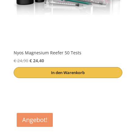
Nyos Magnesium Reefer 50 Tests
Ursprünglicher
Aktueller
€
24,90
€
24,40
Preis
Preis
In den Warenkorb
war:
ist:
€ 24,90
€ 24,40.
Angebot!