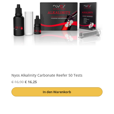
Nyos Alkalinity Carbonate Reefer 50 Tests
Ursprünglicher
Aktueller
€
16,90
€
16,25
Preis
Preis
In den Warenkorb
war:
ist:
€ 16,90
€ 16,25.