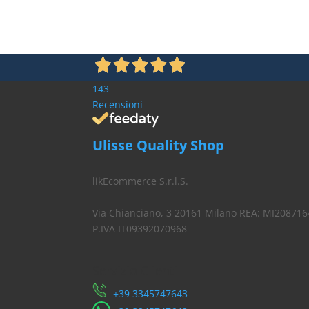
143
Recensioni
Ulisse Quality Shop
likEcommerce S.r.l.S.
Via Chianciano, 3 20161 Milano REA: MI208716
P.IVA IT09392070968
Servizio Clienti
​+39 3345747643