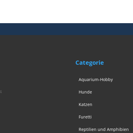
€ 5,49
€ 4,50.
€ 119,00
€ 87,90.
Categorie
Aquarium-Hobby
4
Hunde
Katzen
Furetti
Reptilien und Amphibien