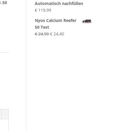
n.
50
Automatisch nachfüllen
€
119,99
Nyos Calcium Reefer
50 Test
Ursprünglicher
Aktueller
€
24,90
€
24,40
Preis
Preis
war:
ist:
€ 24,90
€ 24,40.