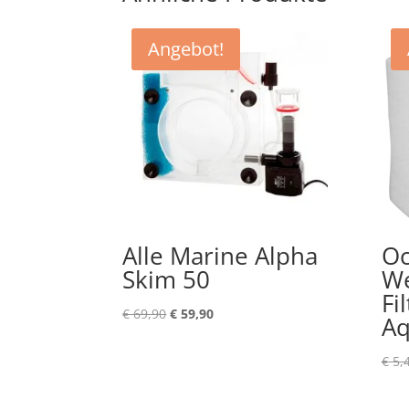
Angebot!
Alle Marine Alpha
Oc
Skim 50
We
Fi
Ursprünglicher
Aktueller
€
69,90
€
59,90
Aq
Preis
Preis
war:
ist:
€
5,
€ 69,90
€ 59,90.