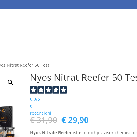
os Nitrat Reefer 50 Test
Nyos Nitrat Reefer 50 Te
0,0
/5
0
recensioni
Ursprünglicher
Aktueller
€
31,90
€
29,90
Preis
Preis
war:
ist:
N
yos Nitrate Reefer
ist ein hochpräziser chemische