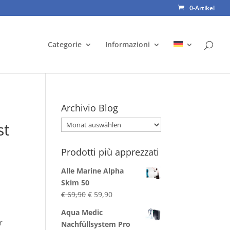
0-Artikel
Categorie
Informazioni
Archivio Blog
Archivio
st
Blog
Prodotti più apprezzati
Alle Marine Alpha
Skim 50
Ursprünglicher
Aktueller
€
69,90
€
59,90
Preis
Preis
Aqua Medic
war:
ist:
r
Nachfüllsystem Pro
€ 69,90
€ 59,90.