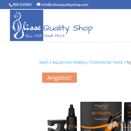
800 625081
info@ulissequalityshop.com
Start
/
Aquarium-Hobby
/
Chemische Tests
/ Ny
Angebot!