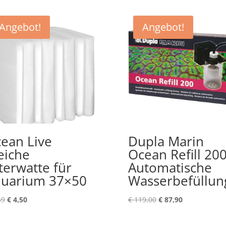
Angebot!
Angebot!
ean Live
Dupla Marin
iche
Ocean Refill 20
lterwatte für
Automatische
uarium 37×50
Wasserbefüllun
Ursprünglicher
Aktueller
Ursprünglicher
Aktueller
49
€
4,50
€
119,00
€
87,90
Preis
Preis
Preis
Preis
war:
ist:
war:
ist: