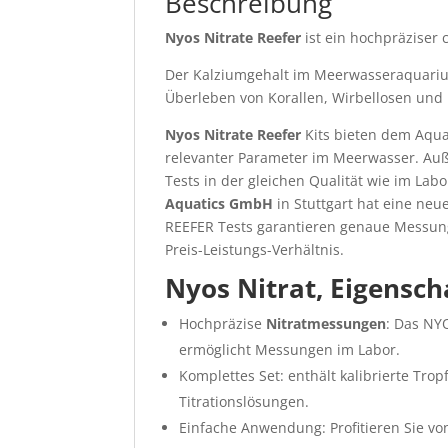
Beschreibung
Nyos Nitrate Reefer
ist ein hochpräziser
Der Kalziumgehalt im Meerwasseraquarium
Überleben von Korallen, Wirbellosen und 
Nyos Nitrate Reefer
Kits bieten dem Aqua
relevanter Parameter im Meerwasser. Außer
Tests in der gleichen Qualität wie im L
Aquatics GmbH
in Stuttgart hat eine ne
REEFER Tests garantieren genaue Messun
Preis-Leistungs-Verhältnis.
Nyos Nitrat, Eigensch
Hochpräzise
Nitratmessungen
: Das NY
ermöglicht Messungen im Labor.
Komplettes Set: enthält kalibrierte Tro
Titrationslösungen.
Einfache Anwendung: Profitieren Sie v