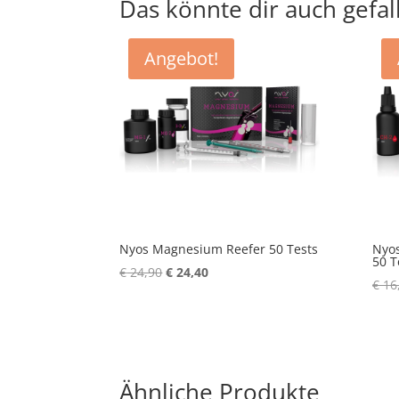
Das könnte dir auch gefal
Angebot!
Nyos Magnesium Reefer 50 Tests
Nyos
50 T
Ursprünglicher
Aktueller
€
24,90
€
24,40
€
16
Preis
Preis
war:
ist:
€ 24,90
€ 24,40.
Ähnliche Produkte