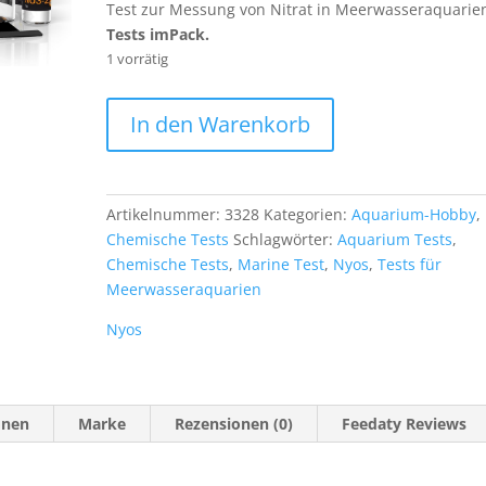
€ 31,90
€ 29,90.
Test zur Messung von Nitrat in Meerwasseraquarie
Tests im
Pack.
1 vorrätig
Nyos
In den Warenkorb
Nitrat
Reefer
50
Test
Artikelnummer:
3328
Kategorien:
Aquarium-Hobby
,
Menge
Chemische Tests
Schlagwörter:
Aquarium Tests
,
Chemische Tests
,
Marine Test
,
Nyos
,
Tests für
Meerwasseraquarien
Nyos
onen
Marke
Rezensionen (0)
Feedaty Reviews