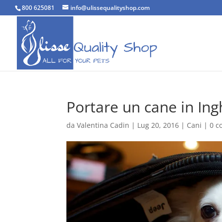
800 625081
info@ulissequalityshop.com
Portare un cane in Ing
da
Valentina Cadin
|
Lug 20, 2016
|
Cani
|
0 c