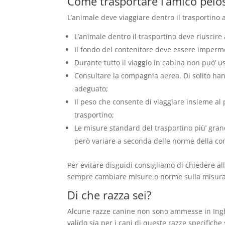
Come trasportare l’amico pelo
L’animale deve viaggiare dentro il trasportino 
L’animale dentro il trasportino deve riuscire 
Il fondo del contenitore deve essere imperm
Durante tutto il viaggio in cabina non può’ us
Consultare la compagnia aerea. Di solito han
adeguato;
Il peso che consente di viaggiare insieme al
trasportino;
Le misure standard del trasportino più’ gran
però variare a seconda delle norme della co
Per evitare disguidi consigliamo di chiedere a
sempre cambiare misure o norme sulla misura, m
Di che razza sei?
Alcune razze canine non sono ammesse in Inghi
valido sia per i cani di queste razze specifich