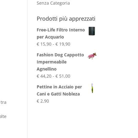
Senza Categoria
Prodotti più apprezzati
Free-Life Filtro Interno
per Acquario
Fascia
€
15,90
-
€
19,90
di
Fashion Dog Cappotto
prezzo:
Impermeabile
da
Agnellino
€ 15,90
Fascia
€
44,20
-
€
51,00
a
di
€ 19,90
Pettine in Acciaio per
prezzo:
Cani e Gatti Nobleza
da
€
2,90
 tra
€ 44,20
a
olte
€ 51,00