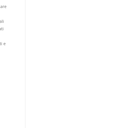
iare
ali
ati
ti e