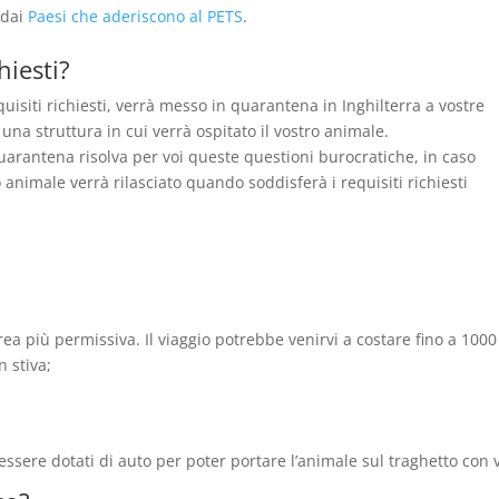
 dai
Paesi che aderiscono al PETS
.
hiesti?
equisiti richiesti, verrà messo in quarantena in Inghilterra a vostre
na struttura in cui verrà ospitato il vostro animale.
quarantena risolva per voi queste questioni burocratiche, in caso
 animale verrà rilasciato quando soddisferà i requisiti richiesti
a più permissiva. Il viaggio potrebbe venirvi a costare fino a 1000
 stiva;
essere dotati di auto per poter portare l’animale sul traghetto con v