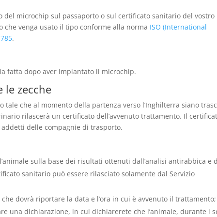
ro del microchip sul passaporto o sul certificato sanitario del vostro
o che venga usato il tipo conforme alla norma
ISO (International
1785
.
ia fatta dopo aver impiantato il microchip.
e le zecche
 tale che al momento della partenza verso l’Inghilterra siano tras
nario rilascerà un certificato dell’avvenuto trattamento. Il certificat
 addetti delle compagnie di trasporto.
ll’animale sulla base dei risultati ottenuti dall’analisi antirabbica e 
rtificato sanitario può essere rilasciato solamente dal Servizio
i che dovrà riportare la data e l’ora in cui è avvenuto il trattamento;
are una dichiarazione, in cui dichiarerete che l’animale, durante i s