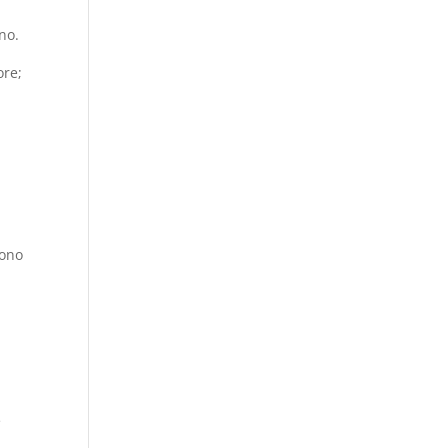
no.
ore;
sono
è