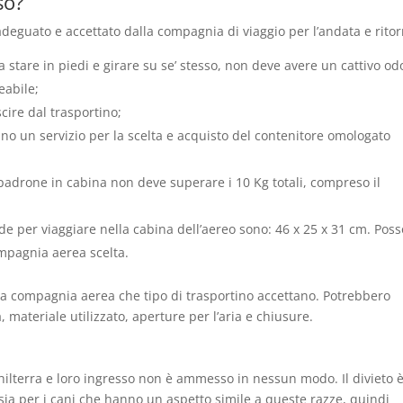
so?
adeguato e accettato dalla compagnia di viaggio per l’andata e ritor
a stare in piedi e girare su se’ stesso, non deve avere un cattivo od
eabile;
cire dal trasportino;
no un servizio per la scelta e acquisto del contenitore omologato
 padrone in cabina non deve superare i 10 Kg totali, compreso il
de per viaggiare nella cabina dell’aereo sono: 46 x 25 x 31 cm. Pos
mpagnia aerea scelta.
lla compagnia aerea che tipo di trasportino accettano. Potrebbero
ateriale utilizzato, aperture per l’aria e chiusure.
lterra e loro ingresso non è ammesso in nessun modo. Il divieto 
e sia per i cani che hanno un aspetto simile a queste razze, quindi