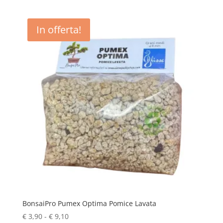
€ 5,50
a
€ 12,18
In offerta!
BonsaiPro Pumex Optima Pomice Lavata
Fascia
€
3,90
-
€
9,10