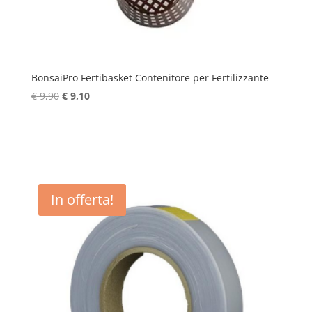
BonsaiPro Fertibasket Contenitore per Fertilizzante
Il
Il
€
9,90
€
9,10
prezzo
prezzo
originale
attuale
era:
è:
€ 9,90.
€ 9,10.
In offerta!