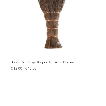
BonsaiPro Scopetta per Terriccio Bonsai
Fascia
€
12,00
-
€
13,00
di
prezzo:
da
€ 12,00
a
€ 13,00