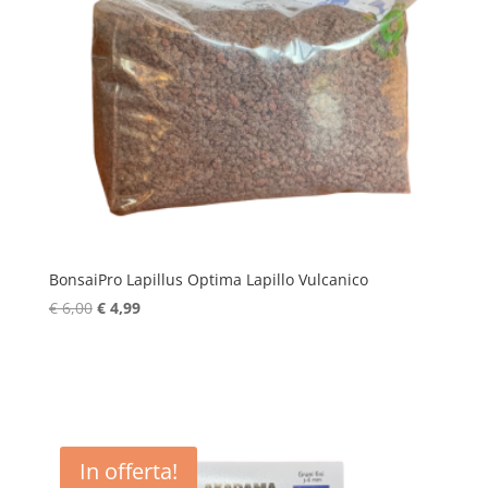
BonsaiPro Lapillus Optima Lapillo Vulcanico
Il
Il
€
6,00
€
4,99
prezzo
prezzo
originale
attuale
era:
è:
€ 6,00.
€ 4,99.
In offerta!