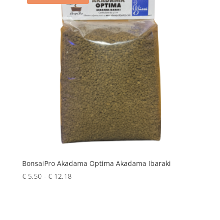
BonsaiPro Akadama Optima Akadama Ibaraki
Fascia
€
5,50
-
€
12,18
di
prezzo:
da