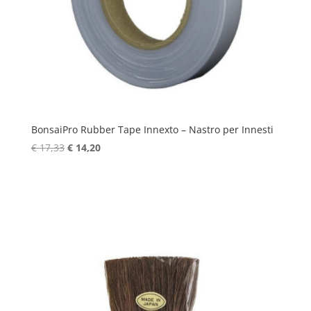
BonsaiPro Rubber Tape Innexto – Nastro per Innesti
Il
Il
€
17,33
€
14,20
prezzo
prezzo
originale
attuale
era:
è:
€ 17,33.
€ 14,20.