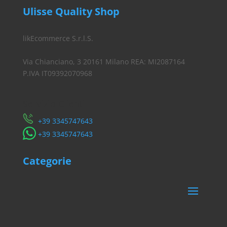
Ulisse Quality Shop
likEcommerce S.r.l.S.
Via Chianciano, 3 20161 Milano REA: MI2087164
P.IVA IT09392070968
Servizio Clienti
​+39 3345747643
​+39 3345747643
Categorie