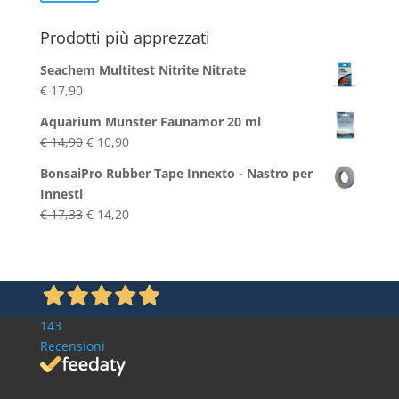
Min
Max
Prodotti più apprezzati
Seachem Multitest Nitrite Nitrate
€
17,90
Aquarium Munster Faunamor 20 ml
Il
Il
€
14,90
€
10,90
prezzo
prezzo
BonsaiPro Rubber Tape Innexto - Nastro per
originale
attuale
Innesti
era:
è:
Il
Il
€
17,33
€
14,20
€ 14,90.
€ 10,90.
prezzo
prezzo
originale
attuale
era:
è:
€ 17,33.
€ 14,20.
143
Recensioni