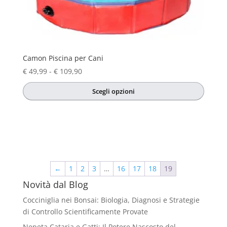
Camon Piscina per Cani
Fascia
€
49,99
-
€
109,90
di
Scegli opzioni
prezzo:
Questo
da
prodotto
€ 49,99
ha
a
più
€ 109,90
varianti.
Le
←
1
2
3
…
16
17
18
19
opzioni
Novità dal Blog
possono
essere
Cocciniglia nei Bonsai: Biologia, Diagnosi e Strategie
scelte
di Controllo Scientificamente Provate
nella
Nepeta Cataria e Gatti: Il Potere Nascosto del