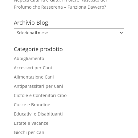
pagina
Profumo che Rasserena – Funziona Davvero?
del
prodotto
Archivio Blog
Archivio
Blog
Categorie prodotto
Abbigliamento
Accessori per Cani
Alimentazione Cani
Antiparassitari per Cani
Ciotole e Contenitori Cibo
Cucce e Brandine
Educativi e Disabituanti
Estate e Vacanze
Giochi per Cani