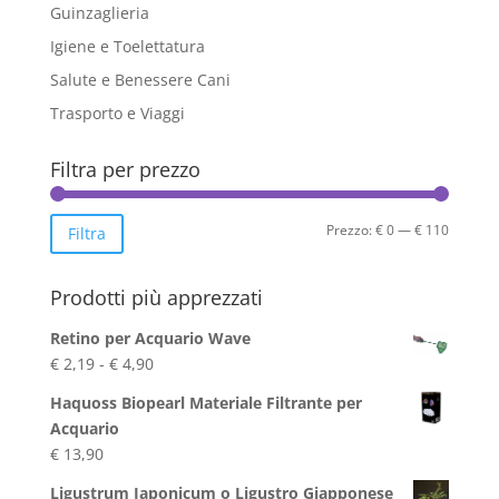
Guinzaglieria
Igiene e Toelettatura
Salute e Benessere Cani
Trasporto e Viaggi
Filtra per prezzo
Prezzo
Prezzo
Prezzo:
€ 0
—
€ 110
Filtra
Min
Max
Prodotti più apprezzati
Retino per Acquario Wave
Fascia
€
2,19
-
€
4,90
di
Haquoss Biopearl Materiale Filtrante per
prezzo:
Acquario
da
€
13,90
€ 2,19
a
Ligustrum Japonicum o Ligustro Giapponese