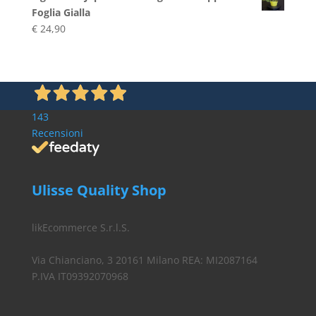
€ 4,90
Foglia Gialla
€
24,90
143
Recensioni
Ulisse Quality Shop
likEcommerce S.r.l.S.
Via Chianciano, 3 20161 Milano REA: MI2087164
P.IVA IT09392070968