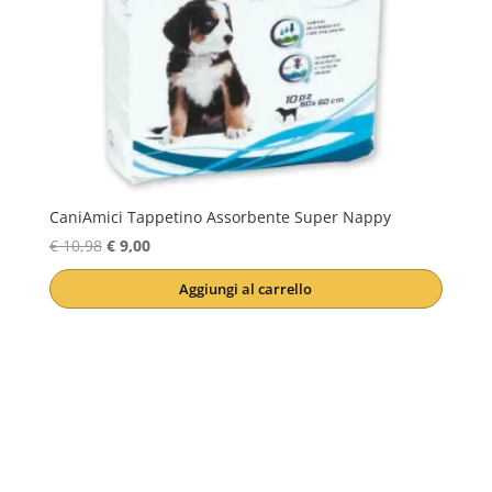
CaniAmici Tappetino Assorbente Super Nappy
Il
Il
€
10,98
€
9,00
prezzo
prezzo
Aggiungi al carrello
originale
attuale
era:
è:
€ 10,98.
€ 9,00.