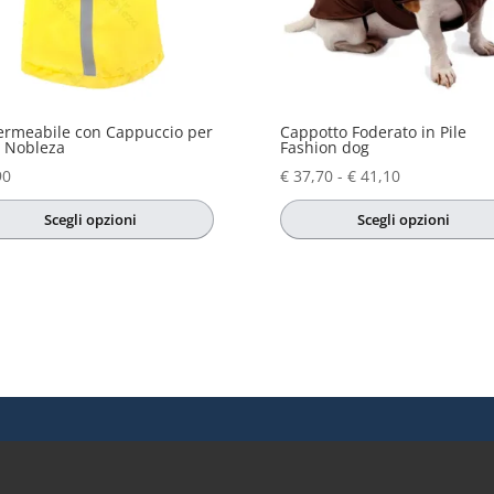
te
a
na
otto
rmeabile con Cappuccio per
Cappotto Foderato in Pile
 Nobleza
Fashion dog
Fascia
90
€
37,70
-
€
41,10
di
Scegli opzioni
Scegli opzioni
prezzo:
sto
Questo
da
otto
prodotto
€ 37,70
ha
a
più
€ 41,10
nti.
varianti.
Le
oni
opzioni
sono
possono
re
essere
te
scelte