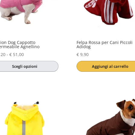
ion Dog Cappotto
Felpa Rossa per Cani Piccoli
rmeabile Agnellino
Adidog
Fascia
,20
-
€
51,00
€
9,90
di
Scegli opzioni
Aggiungi al carrello
prezzo:
sto
da
otto
€ 44,20
a
€ 51,00
nti.
oni
sono
re