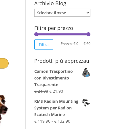
Archivio Blog
Archivio
Blog
Filtra per prezzo
Prezzo
Prezzo
Prezzo:
€ 0
—
€ 60
Filtra
Min
Max
Prodotti più apprezzati
Camon Trasportino
con Rivestimento
Trasparente
Il
Il
€
24,90
€
21,90
prezzo
prezzo
RMS Radion Mounting
originale
attuale
System per Radion
era:
è:
Ecotech Marine
€ 24,90.
€ 21,90.
Fascia
€
119,90
-
€
132,90
di