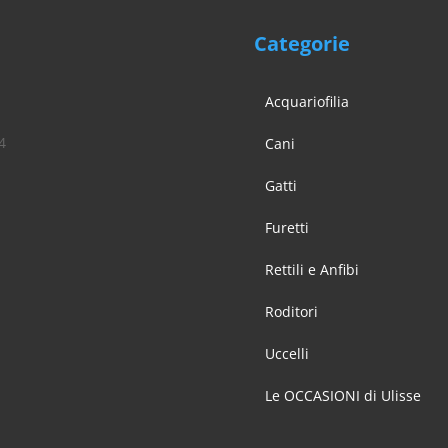
a
nella
na
pagina
Categorie
del
otto
prodotto
Acquariofilia
4
Cani
Gatti
Furetti
Rettili e Anfibi
Roditori
Uccelli
Le OCCASIONI di Ulisse