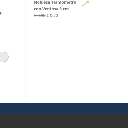
Nobleza Termometro
prezzo:
con Ventosa 8 cm
da
Il
Il
€
0,90
€
0,70
€ 119,90
prezzo
prezzo
a
originale
attuale
€ 132,90
era:
è:
€ 0,90.
€ 0,70.