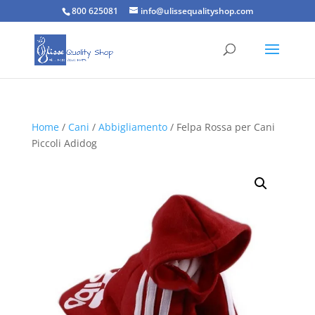
800 625081
info@ulissequalityshop.com
Home
/
Cani
/
Abbigliamento
/ Felpa Rossa per Cani
Piccoli Adidog