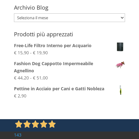
Archivio Blog
Archivio
Blog
Prodotti più apprezzati
Free-Life Filtro Interno per Acquario
Fascia
€
15,90
-
€
19,90
di
Fashion Dog Cappotto Impermeabile
prezzo:
Agnellino
da
Fascia
€
44,20
-
€
51,00
€ 15,90
di
a
Pettine in Acciaio per Cani e Gatti Nobleza
prezzo:
€ 19,90
€
2,90
da
€ 44,20
a
€ 51,00
143