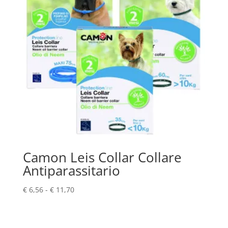
Camon Leis Collar Collare
Antiparassitario
Fascia
€
6,56
-
€
11,70
di
prezzo:
da