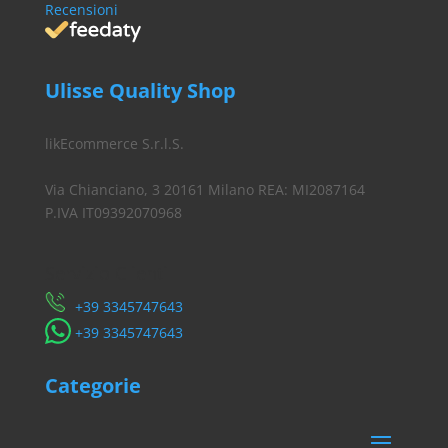
Recensioni
Ulisse Quality Shop
likEcommerce S.r.l.S.
Via Chianciano, 3 20161 Milano REA: MI2087164
P.IVA IT09392070968
Servizio Clienti
​+39 3345747643
​+39 3345747643
Categorie