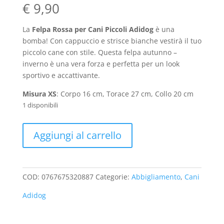
€
9,90
La
Felpa Rossa per Cani Piccoli Adidog
è una
bomba! Con cappuccio e strisce bianche vestirà il tuo
piccolo cane con stile. Questa felpa autunno –
inverno è una vera forza e perfetta per un look
sportivo e accattivante.
Misura XS
: Corpo 16 cm, Torace 27 cm, Collo 20 cm
1 disponibili
Felpa
Aggiungi al carrello
Rossa
per
Cani
Piccoli
COD:
0767675320887
Categorie:
Abbigliamento
,
Cani
Adidog
Adidog
quantità