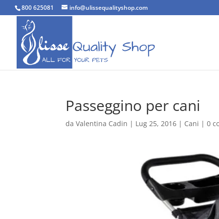
800 625081
info@ulissequalityshop.com
Passeggino per cani
da
Valentina Cadin
|
Lug 25, 2016
|
Cani
|
0 c