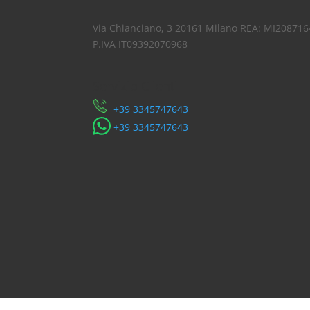
Via Chianciano, 3 20161 Milano REA: MI208716
P.IVA IT09392070968
Servizio Clienti
​+39 3345747643
​+39 3345747643