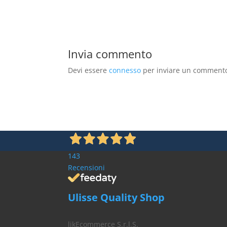
Invia commento
Devi essere
connesso
per inviare un comment
143
Recensioni
Ulisse Quality Shop
likEcommerce S.r.l.S.