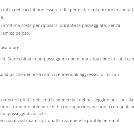
trafila dei vaccini può essere utile per evitare di entrare in contatt
li;
è un’ottima sosta per riposarsi durante la passeggiata. Senza
 l’amico peloso.
tovalutare.
mili. Stare chiusi in un passeggino non è una situazione in cui il can
sulla psiche dei nostri amici rendendoli aggressivi o insicuri.
onfort e l’utilità nei centri commerciali del passeggino per cani. A
 uno strumento utile per chi ha un cagnolino anziano o con qualch
 una passeggiata al sole.
oto con il vostro amico a quattro zampe e la pubblicheremo!