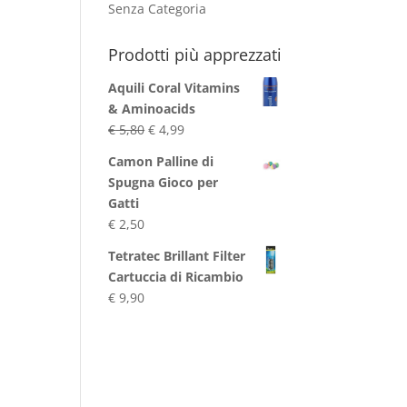
Senza Categoria
Prodotti più apprezzati
Aquili Coral Vitamins
& Aminoacids
Il
Il
€
5,80
€
4,99
prezzo
prezzo
Camon Palline di
originale
attuale
Spugna Gioco per
era:
è:
Gatti
€ 5,80.
€ 4,99.
€
2,50
Tetratec Brillant Filter
Cartuccia di Ricambio
€
9,90