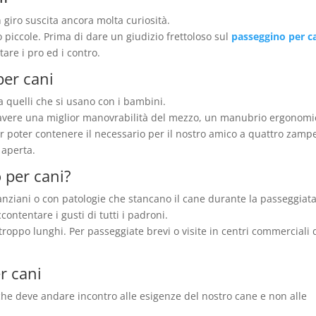
giro suscita ancora molta curiosità.
o piccole. Prima di dare un giudizio frettoloso sul
passeggino per c
tare i pro ed i contro.
per cani
 a quelli che si usano con i bambini.
 avere una miglior manovrabilità del mezzo, un manubrio ergonomi
poter contenere il necessario per il nostro amico a quattro zamp
a aperta.
o per cani?
 anziani o con patologie che stancano il cane durante la passeggiata
ccontentare i gusti di tutti i padroni.
 troppo lunghi. Per passeggiate brevi o visite in centri commerciali
r cani
e deve andare incontro alle esigenze del nostro cane e non alle