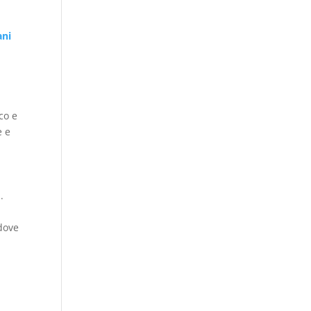
ani
co e
e e
.
 dove