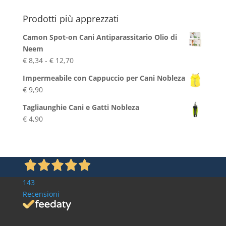
Blog
Prodotti più apprezzati
Camon Spot-on Cani Antiparassitario Olio di
Neem
Fascia
€
8,34
-
€
12,70
di
Impermeabile con Cappuccio per Cani Nobleza
prezzo:
€
9,90
da
€ 8,34
Tagliaunghie Cani e Gatti Nobleza
a
€
4,90
€ 12,70
143
Recensioni