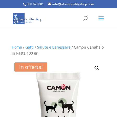
800 625081
info@ulissequalityshop.com
Home
/
Gatti
/
Salute e Benessere
/ Camon Canahelp
in Pasta 100 gr.
In offerta!