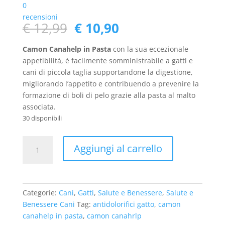
0
recensioni
Il
Il
€
12,99
€
10,90
prezzo
prezzo
originale
attuale
Camon Canahelp in Pasta
con la sua eccezionale
era:
è:
appetibilità, è facilmente somministrabile a gatti e
€ 12,99.
€ 10,90.
cani di piccola taglia supportandone la digestione,
migliorando l’appetito e contribuendo a prevenire la
formazione di boli di pelo grazie alla pasta al malto
associata.
30 disponibili
Camon
Aggiungi al carrello
Canahelp
in
Pasta
100
Categorie:
Cani
,
Gatti
,
Salute e Benessere
,
Salute e
gr.
Benessere Cani
Tag:
antidolorifici gatto
,
camon
quantità
canahelp in pasta
,
camon canahrlp