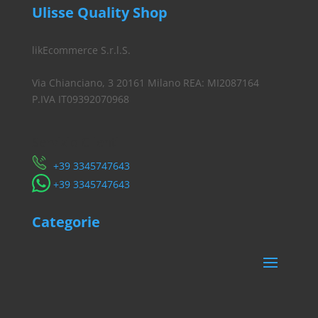
Ulisse Quality Shop
likEcommerce S.r.l.S.
Via Chianciano, 3 20161 Milano REA: MI2087164
P.IVA IT09392070968
Servizio Clienti
​+39 3345747643
​+39 3345747643
Categorie