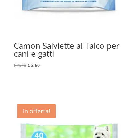
Camon Salviette al Talco per
cani e gatti
Il
Il
€
4,00
€
3,60
prezzo
prezzo
originale
attuale
era:
è:
€ 4,00.
€ 3,60.
In offerta!