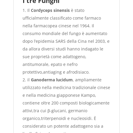
I tre Funghi
Il
Cordyceps sinensis
è stato
ufficialmente classificato come farmaco
nella farmacopea cinese nel 1964. Il
consumo mondiale del fungo è aumentato
dopo l’epidemia SARS della Cina nel 2003, e
da allora diversi studi hanno indagato le
sue proprietà come adattogeno,
antitumorale, epato e nefro
protettivo,antiaging e afrodisiaco.
il
Ganoderma lucidum
, ampliamente
utilizzato nella medicina tradizionale cinese
e nella medicina giapponese Kampo,
contiene oltre 200 composti biologicamente
attivi,tra cui β-glucani, germanio
organico,triterpenoidi e nucleosidi. È
considerato un potente adattogeno sia a