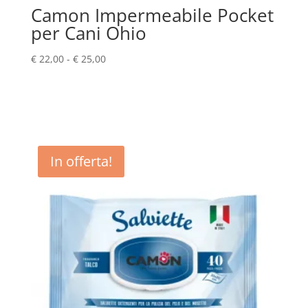
Camon Impermeabile Pocket
per Cani Ohio
Fascia
€
22,00
-
€
25,00
di
prezzo:
da
€ 22,00
a
€ 25,00
In offerta!