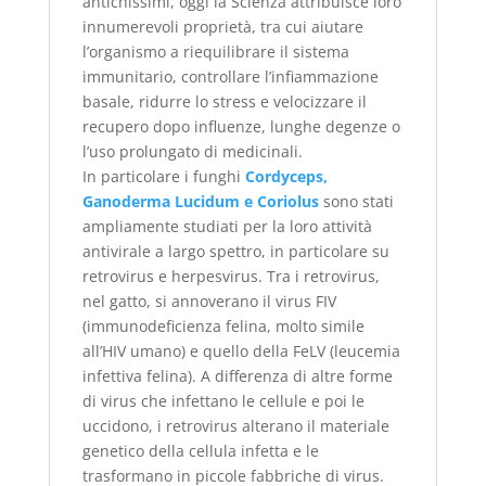
antichissimi, oggi la Scienza attribuisce loro
innumerevoli proprietà, tra cui aiutare
l’organismo a riequilibrare il sistema
immunitario, controllare l’infiammazione
basale, ridurre lo stress e velocizzare il
recupero dopo influenze, lunghe degenze o
l’uso prolungato di medicinali.
In particolare i funghi
Cordyceps,
Ganoderma Lucidum e Coriolus
sono stati
ampliamente studiati per la loro attività
antivirale a largo spettro, in particolare su
retrovirus e herpesvirus. Tra i retrovirus,
nel gatto, si annoverano il virus FIV
(immunodeficienza felina, molto simile
all’HIV umano) e quello della FeLV (leucemia
infettiva felina). A differenza di altre forme
di virus che infettano le cellule e poi le
uccidono, i retrovirus alterano il materiale
genetico della cellula infetta e le
trasformano in piccole fabbriche di virus.