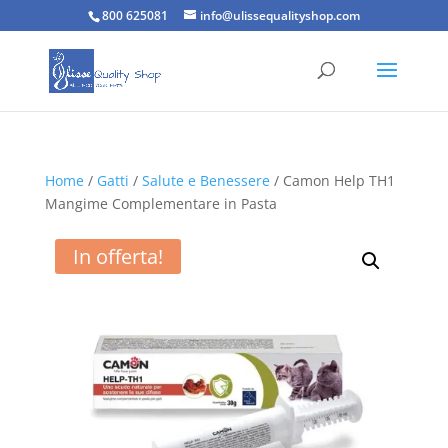
800 625081
info@ulissequalityshop.com
Home
/
Gatti
/
Salute e Benessere
/ Camon Help TH1
Mangime Complementare in Pasta
In offerta!