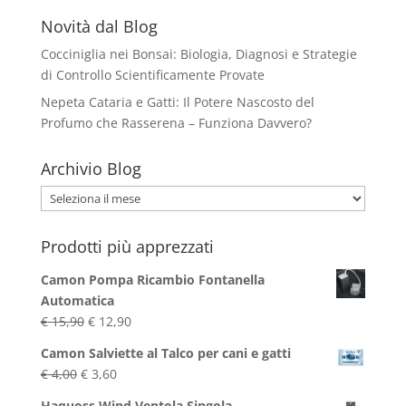
Novità dal Blog
Cocciniglia nei Bonsai: Biologia, Diagnosi e Strategie
di Controllo Scientificamente Provate
Nepeta Cataria e Gatti: Il Potere Nascosto del
Profumo che Rasserena – Funziona Davvero?
Archivio Blog
Archivio
Blog
Prodotti più apprezzati
Camon Pompa Ricambio Fontanella
Automatica
Il
Il
€
15,90
€
12,90
prezzo
prezzo
Camon Salviette al Talco per cani e gatti
originale
attuale
Il
Il
€
4,00
€
3,60
era:
è:
prezzo
prezzo
€ 15,90.
€ 12,90.
Haquoss Wind Ventola Singola