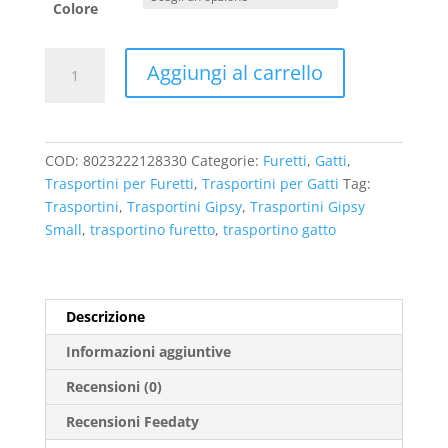
Colore
Croci
Aggiungi al carrello
Trasportini
Gipsy
Small
Piccoli
COD:
8023222128330
Categorie:
Furetti
,
Gatti
,
Animali
Trasportini per Furetti
,
Trasportini per Gatti
Tag:
quantità
Trasportini
,
Trasportini Gipsy
,
Trasportini Gipsy
Small
,
trasportino furetto
,
trasportino gatto
Descrizione
Informazioni aggiuntive
Recensioni (0)
Recensioni Feedaty