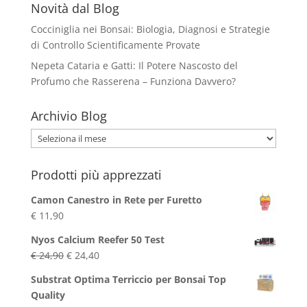
Novità dal Blog
Cocciniglia nei Bonsai: Biologia, Diagnosi e Strategie
di Controllo Scientificamente Provate
Nepeta Cataria e Gatti: Il Potere Nascosto del
Profumo che Rasserena – Funziona Davvero?
Archivio Blog
Archivio
Blog
Prodotti più apprezzati
Camon Canestro in Rete per Furetto
€
11,90
Nyos Calcium Reefer 50 Test
Il
Il
€
24,90
€
24,40
prezzo
prezzo
Substrat Optima Terriccio per Bonsai Top
originale
attuale
Quality
era:
è: