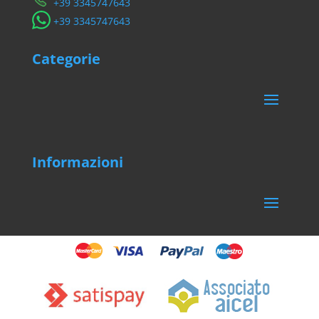
​+39 3345747643
​+39 3345747643
Categorie
Informazioni