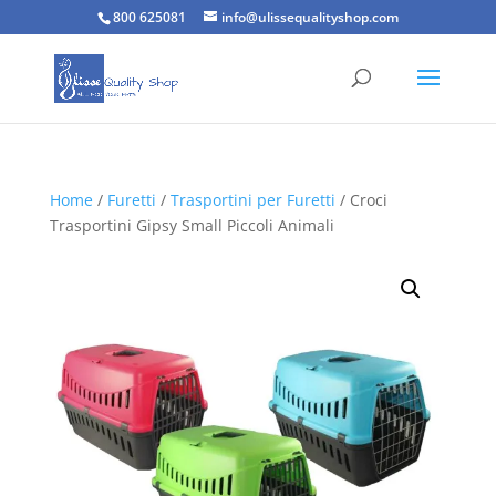
800 625081
info@ulissequalityshop.com
Home
/
Furetti
/
Trasportini per Furetti
/ Croci
Trasportini Gipsy Small Piccoli Animali