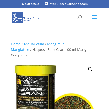
800 625081
info@ulissequalityshop.com
Home
/
Acquariofilia
/
Mangimi e
Mangiatoie
/ Haquoss Base Gran 100 ml Mangime
Completo