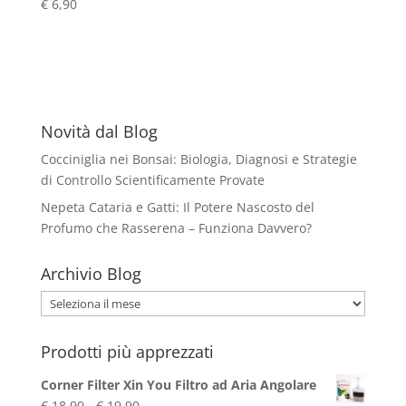
€
6,90
Novità dal Blog
Cocciniglia nei Bonsai: Biologia, Diagnosi e Strategie
di Controllo Scientificamente Provate
Nepeta Cataria e Gatti: Il Potere Nascosto del
Profumo che Rasserena – Funziona Davvero?
Archivio Blog
Archivio
Blog
Prodotti più apprezzati
Corner Filter Xin You Filtro ad Aria Angolare
Fascia
€
18,90
-
€
19,90