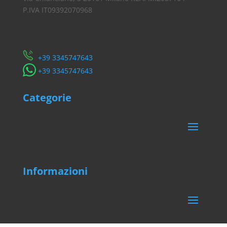
P.IVA IT09392070968
Servizio Clienti
​+39 3345747643
​+39 3345747643
Categorie
Informazioni