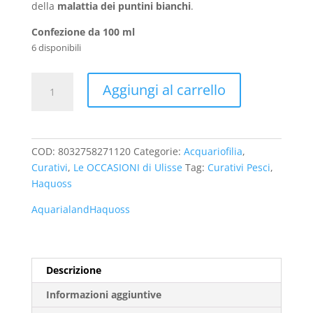
della
malattia dei puntini bianchi
.
Confezione da 100 ml
6 disponibili
Haquoss
Aggiungi al carrello
H25
White
Spot
Marine
COD:
8032758271120
Categorie:
Acquariofilia
,
Puntini
Curativi
,
Le OCCASIONI di Ulisse
Tag:
Curativi Pesci
,
Bianchi
Haquoss
quantità
Aquarialand
Haquoss
Descrizione
Informazioni aggiuntive