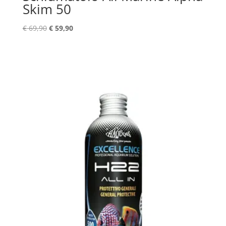
Skim 50
Il
Il
€
69,90
€
59,90
prezzo
prezzo
originale
attuale
era:
è:
€ 69,90.
€ 59,90.