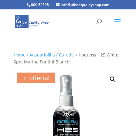
800 625081
info@ulissequalityshop.com
Home
/
Acquariofilia
/
Curativi
/ Haquoss H25 White
Spot Marine Puntini Bianchi
In offerta!