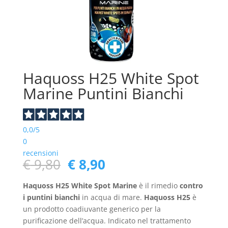
Haquoss H25 White Spot
Marine Puntini Bianchi
0,0
/5
0
recensioni
Il
Il
€
9,80
€
8,90
prezzo
prezzo
originale
attuale
Haquoss H25 White Spot Marine
è il rimedio
contro
era:
è:
i puntini bianchi
in acqua di mare.
Haquoss H25
è
€ 9,80.
€ 8,90.
un prodotto coadiuvante generico per la
purificazione dell’acqua. Indicato nel trattamento