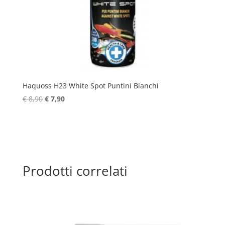
Haquoss H23 White Spot Puntini Bianchi
Il
Il
€
8,90
€
7,90
prezzo
prezzo
originale
attuale
era:
è:
€ 8,90.
€ 7,90.
Prodotti correlati