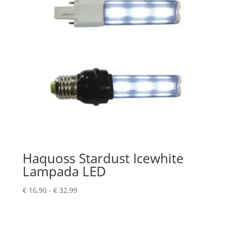
Haquoss Stardust Icewhite
Lampada LED
Fascia
€
16,90
-
€
32,99
di
prezzo:
da