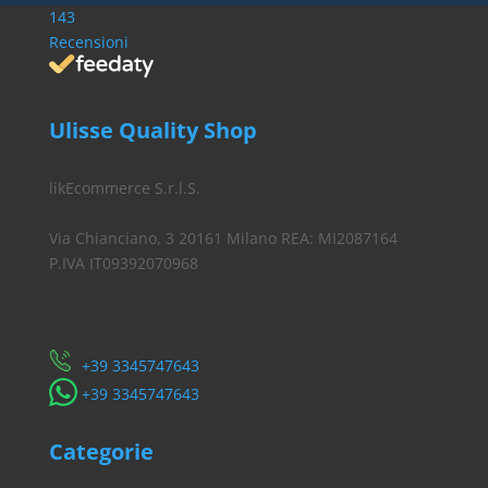
143
Recensioni
Ulisse Quality Shop
likEcommerce S.r.l.S.
Via Chianciano, 3 20161 Milano REA: MI2087164
P.IVA IT09392070968
Servizio Clienti
​+39 3345747643
​+39 3345747643
Categorie