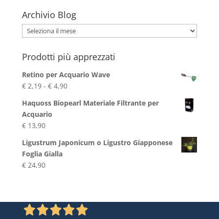
Archivio Blog
Archivio
Blog
Prodotti più apprezzati
Retino per Acquario Wave
Fascia
€
2,19
-
€
4,90
di
Haquoss Biopearl Materiale Filtrante per
prezzo:
Acquario
da
€
13,90
€ 2,19
a
Ligustrum Japonicum o Ligustro Giapponese
€ 4,90
Foglia Gialla
€
24,90