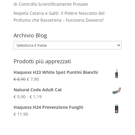
di Controllo Scientificamente Provate
Nepeta Cataria e Gatti: Il Potere Nascosto del
Profumo che Rasserena – Funziona Davvero?
Archivio Blog
Archivio
Blog
Prodotti più apprezzati
Haquoss H23 White Spot Puntini Bianchi
Il
Il
€
8,90
€
7,90
prezzo
prezzo
Natural Code Adult Cat
originale
attuale
Fascia
€
0,90
-
€
1,19
era:
è:
di
€ 8,90.
€ 7,90.
Haquoss H24 Prevenzione Funghi
prezzo:
€
11,90
da
€ 0,90
a