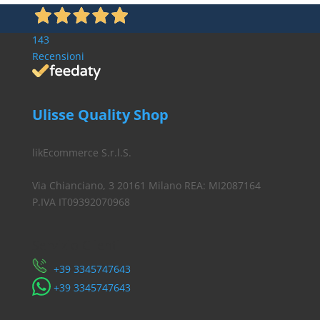
€ 1,19
143
Recensioni
Ulisse Quality Shop
likEcommerce S.r.l.S.
Via Chianciano, 3 20161 Milano REA: MI2087164
P.IVA IT09392070968
Servizio Clienti
​+39 3345747643
​+39 3345747643