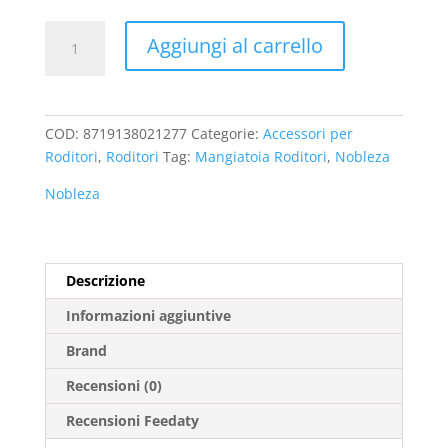
Mangiatoia
Aggiungi al carrello
Ceramica
per
Roditori
Nobleza
COD:
8719138021277
Categorie:
Accessori per
quantità
Roditori
,
Roditori
Tag:
Mangiatoia Roditori
,
Nobleza
Nobleza
Descrizione
Informazioni aggiuntive
Brand
Recensioni (0)
Recensioni Feedaty