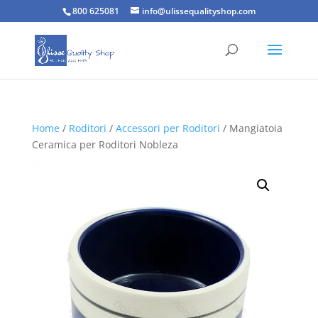
800 625081
info@ulissequalityshop.com
Home
/
Roditori
/
Accessori per Roditori
/ Mangiatoia
Ceramica per Roditori Nobleza