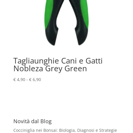
Tagliaunghie Cani e Gatti
Nobleza Grey Green
Fascia
€
4,90
-
€
6,90
di
prezzo:
da
€ 4,90
a
€ 6,90
Novità dal Blog
Cocciniglia nei Bonsai: Biologia, Diagnosi e Strategie