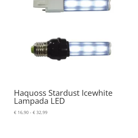
Haquoss Stardust Icewhite
Lampada LED
Fascia
€
16,90
-
€
32,99
di
prezzo:
da