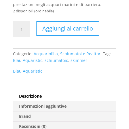
prestazioni negli acquari marini e di barriera.
2 disponibili (ordinabile)
Schiumatoio
Aggiungi al carrello
Blau
Aquaristic
Scuma
MKB
Categorie:
Acquariofilia
,
Schiumatoi e Reattori
Tag:
130
Blau Aquaristic
,
schiumatoio
,
skimmer
DC
quantità
Blau Aquaristic
Descrizione
Informazioni aggiuntive
Brand
Recensioni (0)