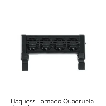
€ 16,90
a
€ 32,99
Haquoss Tornado Quadrupla