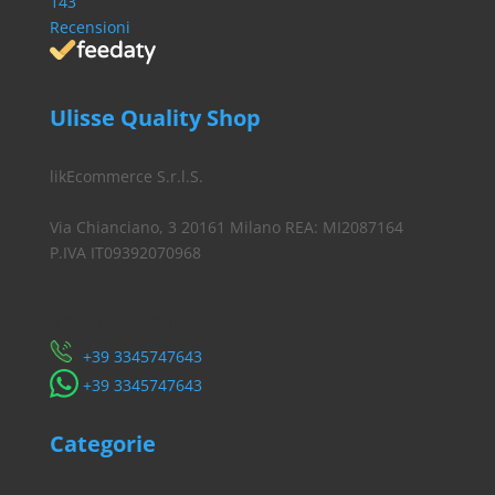
143
Recensioni
Ulisse Quality Shop
likEcommerce S.r.l.S.
Via Chianciano, 3 20161 Milano REA: MI2087164
P.IVA IT09392070968
Servizio Clienti
​+39 3345747643
​+39 3345747643
Categorie