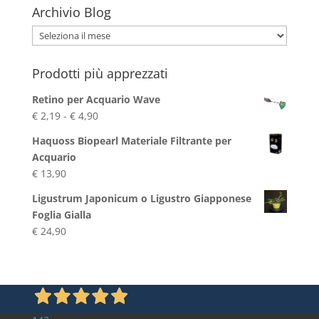
Archivio Blog
Archivio
Blog
Prodotti più apprezzati
Retino per Acquario Wave
Fascia
€
2,19
-
€
4,90
di
Haquoss Biopearl Materiale Filtrante per
prezzo:
Acquario
da
€
13,90
€ 2,19
a
Ligustrum Japonicum o Ligustro Giapponese
€ 4,90
Foglia Gialla
€
24,90