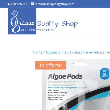
800 625081
info@ulissequalityshop.com
Home
/
Acquariofilia
/
Accessori e Arredi per A
In offerta!