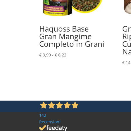
Haquoss Base
Gr
Gran Mangime
Ri
Completo in Grani
Cu
Na
Fascia
€
3,90
-
€
6,22
di
€
14
prezzo:
da
€ 3,90
a
€ 6,22
143
Recensioni