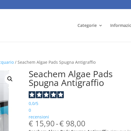
Categorie
Informazi
cquario
/ Seachem Algae Pads Spugna Antigraffio
Seachem Algae Pads
Spugna Antigraffio
0,0
/5
0
recensioni
Fascia
€
15,90
-
€
98,00
di