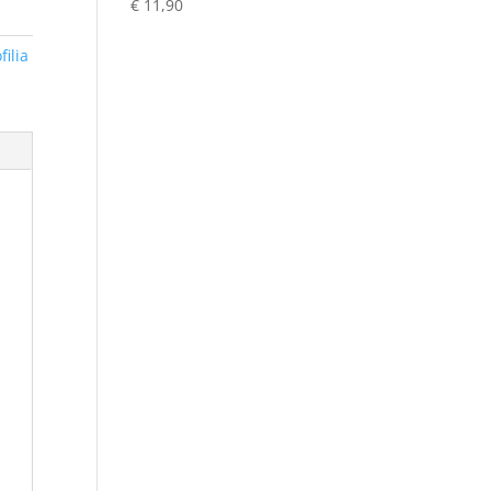
€
11,90
€ 0,90
a
filia
€ 1,19