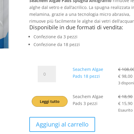
Seachem Algae Pads Spugna Antigraffio
rimuove l
prezzo:
alghe dal vetro e dall’acrilico. La spugna realizzata i
da
melamina, grazie a una tecnologia micro abrasiva,
€ 15,90
rimuove più facilmente le alghe dai vetri dell’acquar
a
Disponibile in due formati di vendita:
€ 98,00
Confezione da 3 pezzi
Confezione da 18 pezzi
Seachem
Seachem Algae
€
108,0
Algae
Il
I
Pads 18 pezzi
€
98,00
Pads
prezzo
3 disponi
18
original
pezzi
Seachem Algae
era:
€
18,90
Leggi tutto
Il
I
quantità
Pads 3 pezzi
€ 108,00
€
15,90
prezzo
Esaurito
original
Aggiungi al carrello
era:
€ 18,90.