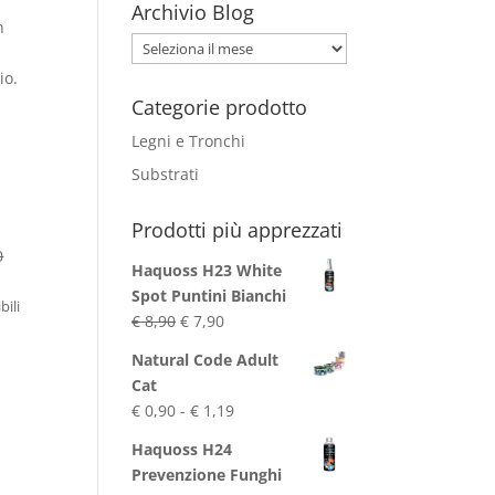
e
Archivio Blog
n
Archivio
Blog
io.
Categorie prodotto
Legni e Tronchi
Substrati
Prodotti più apprezzati
0
Haquoss H23 White
l
Spot Puntini Bianchi
prezzo
bili
Il
Il
€
8,90
€
7,90
e
attuale
prezzo
prezzo
è:
Natural Code Adult
originale
attuale
l
.
€ 98,00.
Cat
era:
è:
prezzo
Fascia
€
0,90
-
€
1,19
€ 8,90.
€ 7,90.
e
attuale
di
Haquoss H24
è:
prezzo:
Prevenzione Funghi
€ 15,90.
da