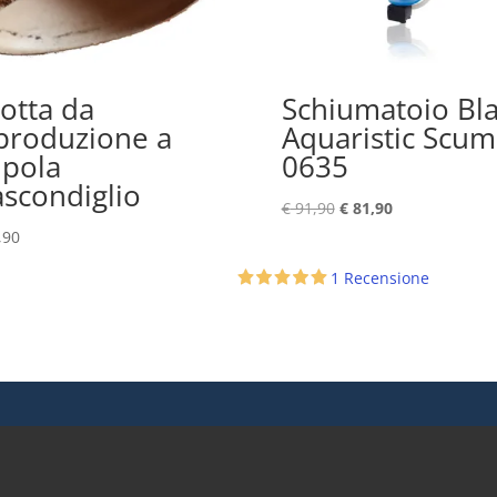
otta da
Schiumatoio Bl
produzione a
Aquaristic Scum
pola
0635
scondiglio
Il
Il
€
91,90
€
81,90
prezzo
prezzo
,90
originale
attuale
1 Recensione
era:
è:
€ 91,90.
€ 81,90.