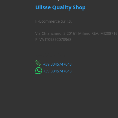
Ulisse Quality Shop
likEcommerce S.r.l.S.
Via Chianciano, 3 20161 Milano REA: MI208716
P.IVA IT09392070968
Servizio Clienti
​+39 3345747643
​+39 3345747643