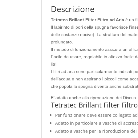
Descrizione
Tetratec Brillant Filter Filtro ad Aria
è un fi
Il labirinto di pori della spugna favorisce l’i
delle sostanze nocive). La struttura del mat
prolungato.
Il metodo di funzionamento assicura un effic
Facile da usare, regolabile in altezza facile
litri.
I filtri ad aria sono particolarmente indicati
dell’acqua e non aspirano i piccoli come accad
che popola la spugna diventa anche substrato 
E’ adatto anche alla riproduzione dei Discus.
Tetratec Brillant Filter Filtr
Per funzionare deve essere collegato a
Adatto in particolare a vasche di accre
Adatto a vasche per la riproduzione dei