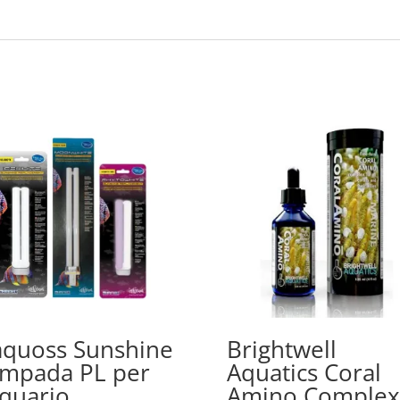
quoss Sunshine
Brightwell
mpada PL per
Aquatics Coral
quario
Amino Complex