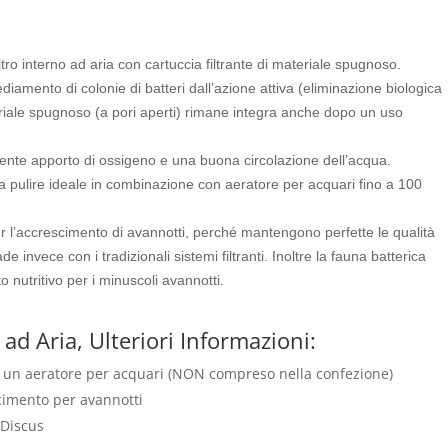
ltro interno ad aria con cartuccia filtrante di materiale spugnoso.
nsediamento di colonie di batteri dall’azione attiva (eliminazione biologica
eriale spugnoso (a pori aperti) rimane integra anche dopo un uso
iente apporto di ossigeno e una buona circolazione dell’acqua.
 da pulire ideale in combinazione con aeratore per acquari fino a 100
 per l’accrescimento di avannotti, perché mantengono perfette le qualità
e invece con i tradizionali sistemi filtranti.
Inoltre la fauna batterica
nutritivo per i minuscoli avannotti.
o ad Aria, Ulteriori Informazioni:
d un aeratore per acquari (NON compreso nella confezione)
scimento per avannotti
 Discus