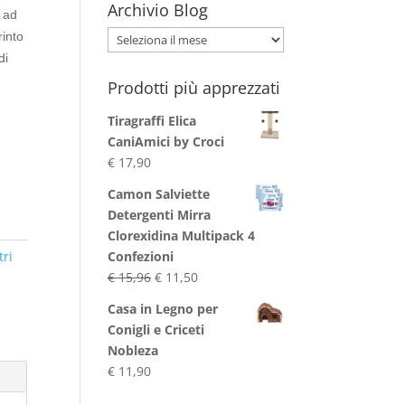
Archivio Blog
o ad
Archivio
irinto
Blog
di
Prodotti più apprezzati
Tiragraffi Elica
CaniAmici by Croci
€
17,90
Camon Salviette
Detergenti Mirra
Clorexidina Multipack 4
tri
Confezioni
Il
Il
€
15,96
€
11,50
prezzo
prezzo
Casa in Legno per
originale
attuale
Conigli e Criceti
era:
è:
Nobleza
€ 15,96.
€ 11,50.
€
11,90