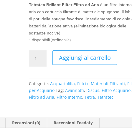
Tetratec Brillant Filter Filtro ad Aria
è un filtro intern
aria con cartuccia filtrante di materiale spugnoso.
Il lab
di pori della spugna favorisce l’insediamento di colonie 
batteri dall’azione attiva (eliminazione biologica delle
sostanze nocive).
1 disponibili (ordinabile)
Tetratec
Aggiungi al carrello
Brillant
Filter
Filtro
ad
Categorie:
Acquariofilia
,
Filtri e Materiali Filtranti
,
Fil
Aria
per Acquario
Tag:
Avannotti
,
Discus
,
Filtro Acquario
,
quantità
Filtro ad Aria
,
Filtro Interno
,
Tetra
,
Tetratec
Recensioni (0)
Recensioni Feedaty