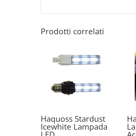
Prodotti correlati
Haquoss Stardust
Ha
Icewhite Lampada
La
LED
Ac