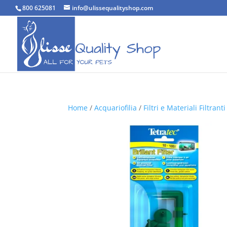
800 625081
info@ulissequalityshop.com
Home
/
Acquariofilia
/
Filtri e Materiali Filtranti