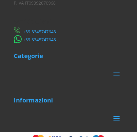
P.IVA IT09392070968
Servizio Clienti
​+39 3345747643
​+39 3345747643
Categorie
Informazioni