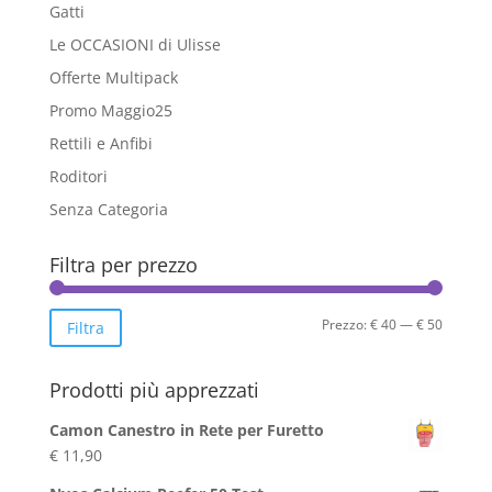
Gatti
Le OCCASIONI di Ulisse
Offerte Multipack
Promo Maggio25
Rettili e Anfibi
Roditori
Senza Categoria
Filtra per prezzo
Prezzo
Prezzo
Prezzo:
€ 40
—
€ 50
Filtra
Min
Max
Prodotti più apprezzati
Camon Canestro in Rete per Furetto
€
11,90