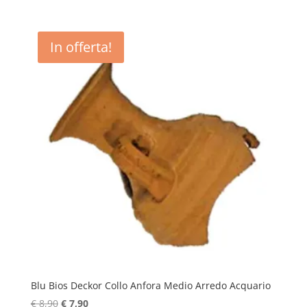
In offerta!
Blu Bios Deckor Collo Anfora Medio Arredo Acquario
Il
Il
€
8,90
€
7,90