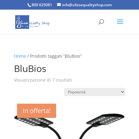
800 625081
info@ulissequalityshop.com
Home
/ Prodotti taggati “BluBios”
BluBios
Popolarità
Visualizzazione di 7 risultati
In offerta!