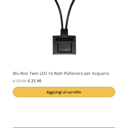
Blu Bios Twin LED 14 Watt Plafoniera per Acquario
Il
Il
€
22,90
€
21,90
prezzo
prezzo
Aggiungi al carrello
originale
attuale
era:
è:
€ 22,90.
€ 21,90.