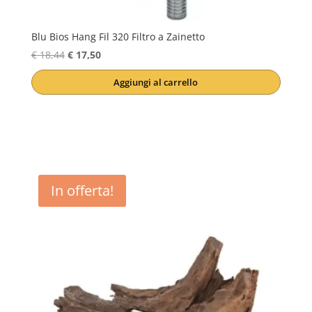
Blu Bios Hang Fil 320 Filtro a Zainetto
Il
Il
€
18,44
€
17,50
prezzo
prezzo
Aggiungi al carrello
originale
attuale
era:
è:
€ 18,44.
€ 17,50.
In offerta!