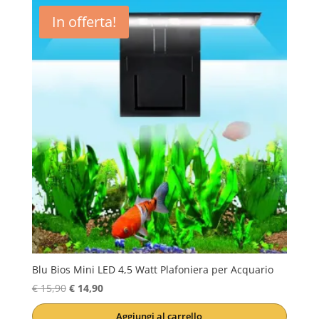
In offerta!
Blu Bios Mini LED 4,5 Watt Plafoniera per Acquario
Il
Il
€
15,90
€
14,90
prezzo
prezzo
Aggiungi al carrello