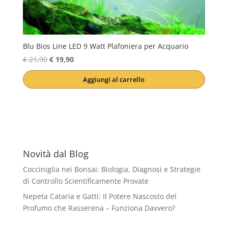
Blu Bios Line LED 9 Watt Plafoniera per Acquario
Il
Il
€
21,90
€
19,90
prezzo
prezzo
Aggiungi al carrello
originale
attuale
era:
è:
€ 21,90.
€ 19,90.
Novità dal Blog
Cocciniglia nei Bonsai: Biologia, Diagnosi e Strategie
di Controllo Scientificamente Provate
Nepeta Cataria e Gatti: Il Potere Nascosto del
Profumo che Rasserena – Funziona Davvero?