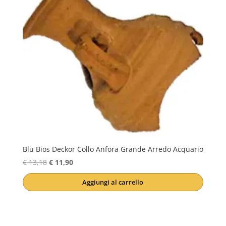
Blu Bios Deckor Collo Anfora Grande Arredo Acquario
Il
Il
€
13,18
€
11,90
prezzo
prezzo
Aggiungi al carrello
originale
attuale
era:
è:
€ 13,18.
€ 11,90.