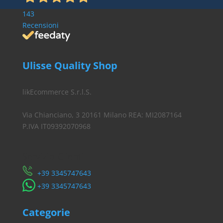
143
Recensioni
Ulisse Quality Shop
likEcommerce S.r.l.S.
Via Chianciano, 3 20161 Milano REA: MI2087164
P.IVA IT09392070968
Servizio Clienti
​+39 3345747643
​+39 3345747643
Categorie