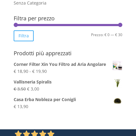
Senza Categoria
Filtra per prezzo
Prezzo
Prezzo
Prezzo:
€ 0
—
€ 30
Filtra
Min
Max
Prodotti più apprezzati
Corner Filter Xin You Filtro ad Aria Angolare
Fascia
€
18,90
-
€
19,90
di
Vallisneria Spiralis
prezzo:
Il
Il
€
3,50
€
3,00
da
prezzo
prezzo
€ 18,90
Casa Erba Nobleza per Conigli
originale
attuale
a
€
13,90
era:
è:
€ 19,90
€ 3,50.
€ 3,00.