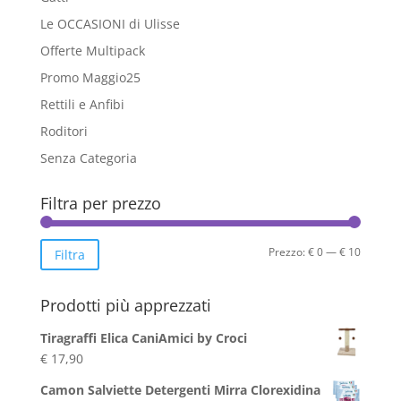
Le OCCASIONI di Ulisse
Offerte Multipack
Promo Maggio25
Rettili e Anfibi
Roditori
Senza Categoria
Filtra per prezzo
Prezzo
Prezzo
Prezzo:
€ 0
—
€ 10
Filtra
Min
Max
Prodotti più apprezzati
Tiragraffi Elica CaniAmici by Croci
€
17,90
Camon Salviette Detergenti Mirra Clorexidina