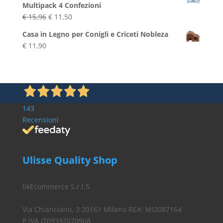
Multipack 4 Confezioni
Il
Il
€
15,96
€
11,50
prezzo
prezzo
Casa in Legno per Conigli e Criceti Nobleza
originale
attuale
€
11,90
era:
è:
€ 15,96.
€ 11,50.
143
Recensioni
Ulisse Quality Shop
likEcommerce S.r.l.S.
Via Chianciano, 3 20161 Milano REA: MI2087164
P.IVA IT09392070968