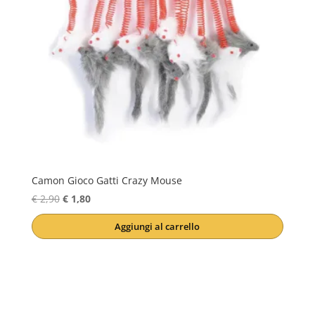
Camon Gioco Gatti Crazy Mouse
Il
Il
€
2,90
€
1,80
prezzo
prezzo
Aggiungi al carrello
originale
attuale
era:
è:
€ 2,90.
€ 1,80.