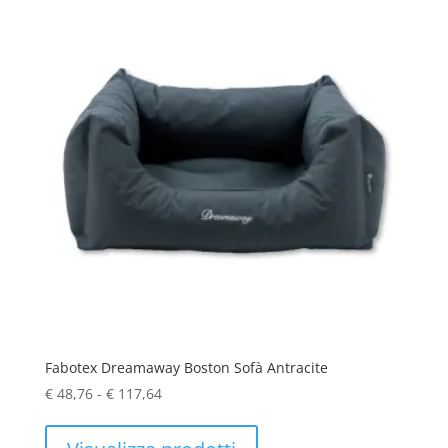
Fabotex Dreamaway Boston Sofà Antracite
Fascia
€
48,76
-
€
117,64
di
prezzo: