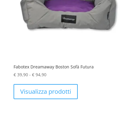
Fabotex Dreamaway Boston Sofà Futura
Fascia
€
39,90
-
€
94,90
di
prezzo:
Visualizza prodotti
da
€ 39,90
a
€ 94,90