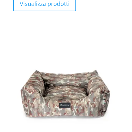
prezzo:
Visualizza prodotti
da
€ 48,68
a
€ 103,52