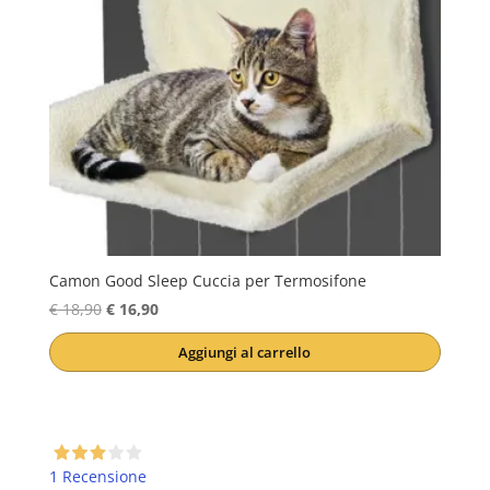
Camon Good Sleep Cuccia per Termosifone
Il
Il
€
18,90
€
16,90
prezzo
prezzo
Aggiungi al carrello
originale
attuale
era:
è:
€ 18,90.
€ 16,90.
1 Recensione