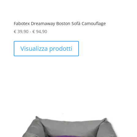
Fabotex Dreamaway Boston Sofà Camouflage
Fascia
€
39,90
-
€
94,90
di
prezzo:
Visualizza prodotti
da
€ 39,90
a
€ 94,90