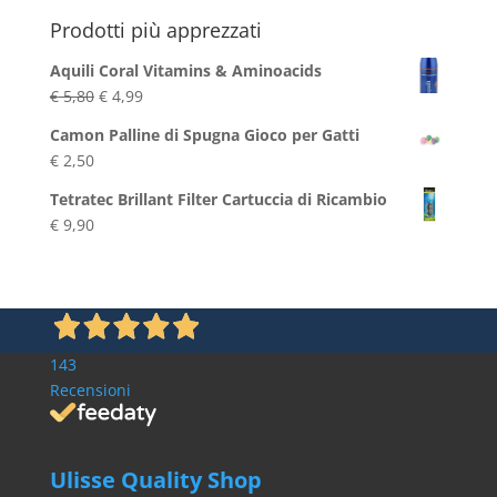
Prodotti più apprezzati
Aquili Coral Vitamins & Aminoacids
Il
Il
€
5,80
€
4,99
prezzo
prezzo
Camon Palline di Spugna Gioco per Gatti
originale
attuale
€
2,50
era:
è:
€ 5,80.
€ 4,99.
Tetratec Brillant Filter Cartuccia di Ricambio
€
9,90
143
Recensioni
Ulisse Quality Shop