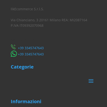
likEcommerce S.r.l.S.
Via Chianciano, 3 20161 Milano REA: MI2087164
P.IVA IT09392070968
Servizio Clienti
​+39 3345747643
​+39 3345747643
Categorie
Informazioni