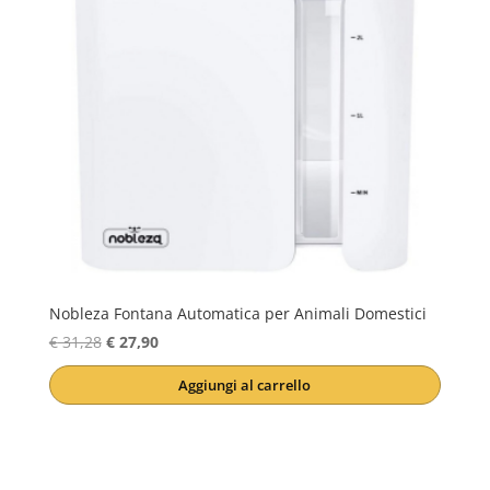
Nobleza Fontana Automatica per Animali Domestici
Il
Il
€
31,28
€
27,90
prezzo
prezzo
Aggiungi al carrello
originale
attuale
era:
è:
€ 31,28.
€ 27,90.