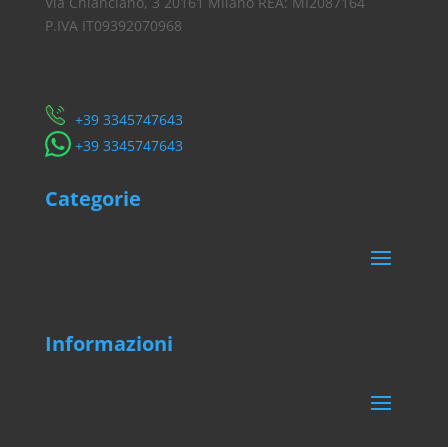
Via Chianciano, 3 20161 Milano REA: MI2087164
P.IVA IT09392070968
Servizio Clienti
​+39 3345747643
​+39 3345747643
Categorie
Informazioni