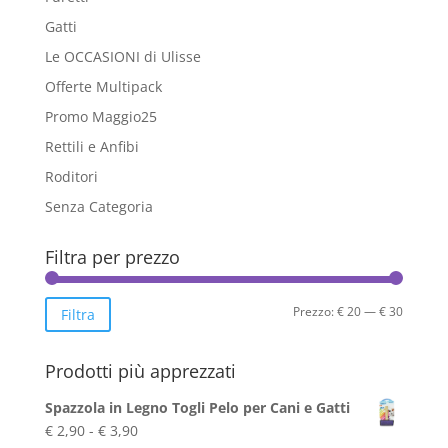
Gatti
Le OCCASIONI di Ulisse
Offerte Multipack
Promo Maggio25
Rettili e Anfibi
Roditori
Senza Categoria
Filtra per prezzo
Prezzo
Prezzo
Prezzo:
€ 20
—
€ 30
Filtra
Min
Max
Prodotti più apprezzati
Spazzola in Legno Togli Pelo per Cani e Gatti
Fascia
€
2,90
-
€
3,90