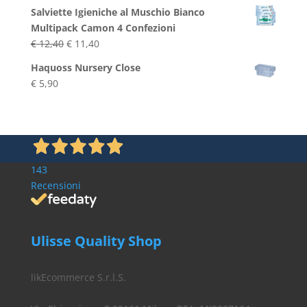
di
Salviette Igieniche al Muschio Bianco
prezzo:
Multipack Camon 4 Confezioni
da
Il
Il
€
12,40
€
11,40
€ 2,90
prezzo
prezzo
a
Haquoss Nursery Close
originale
attuale
€ 3,90
€
5,90
era:
è:
€ 12,40.
€ 11,40.
143
Recensioni
Ulisse Quality Shop
likEcommerce S.r.l.S.