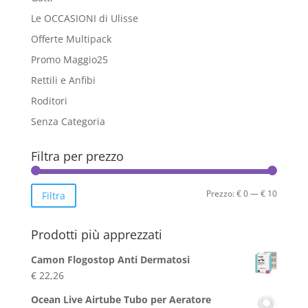
Le OCCASIONI di Ulisse
Offerte Multipack
Promo Maggio25
Rettili e Anfibi
Roditori
Senza Categoria
Filtra per prezzo
Prezzo
Prezzo
Prezzo:
€ 0
—
€ 10
Filtra
Min
Max
Prodotti più apprezzati
Camon Flogostop Anti Dermatosi
€
22,26
Ocean Live Airtube Tubo per Aeratore