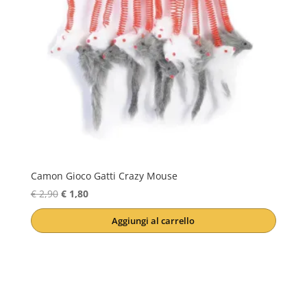
Camon Gioco Gatti Crazy Mouse
Il
Il
€
2,90
€
1,80
prezzo
prezzo
Aggiungi al carrello
originale
attuale
era:
è:
€ 2,90.
€ 1,80.