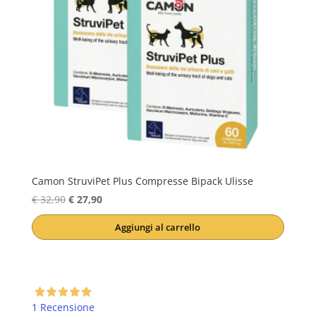
Camon StruviPet Plus Compresse Bipack Ulisse
Il
Il
€
32,90
€
27,90
prezzo
prezzo
Aggiungi al carrello
originale
attuale
era:
è:
€ 32,90.
€ 27,90.
1 Recensione