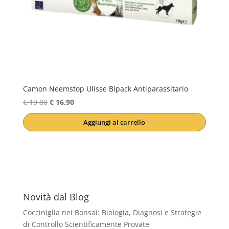
Camon Neemstop Ulisse Bipack Antiparassitario
Il
Il
€
19,80
€
16,90
prezzo
prezzo
Aggiungi al carrello
originale
attuale
era:
è:
€ 19,80.
€ 16,90.
Novità dal Blog
Cocciniglia nei Bonsai: Biologia, Diagnosi e Strategie
di Controllo Scientificamente Provate