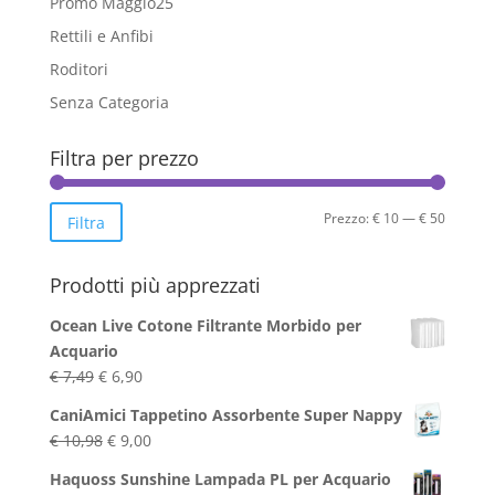
Promo Maggio25
Rettili e Anfibi
Roditori
Senza Categoria
Filtra per prezzo
Prezzo
Prezzo
Prezzo:
€ 10
—
€ 50
Filtra
Min
Max
Prodotti più apprezzati
Ocean Live Cotone Filtrante Morbido per
Acquario
Il
Il
€
7,49
€
6,90
prezzo
prezzo
CaniAmici Tappetino Assorbente Super Nappy
originale
attuale
Il
Il
€
10,98
€
9,00
era:
è:
prezzo
prezzo
€ 7,49.
€ 6,90.
Haquoss Sunshine Lampada PL per Acquario
originale
attuale