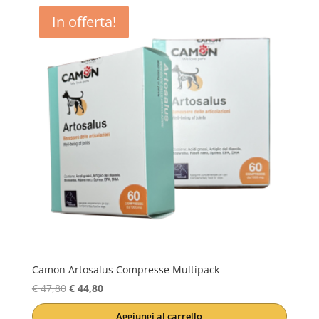
In offerta!
Camon Artosalus Compresse Multipack
Il
Il
€
47,80
€
44,80
prezzo
prezzo
Aggiungi al carrello