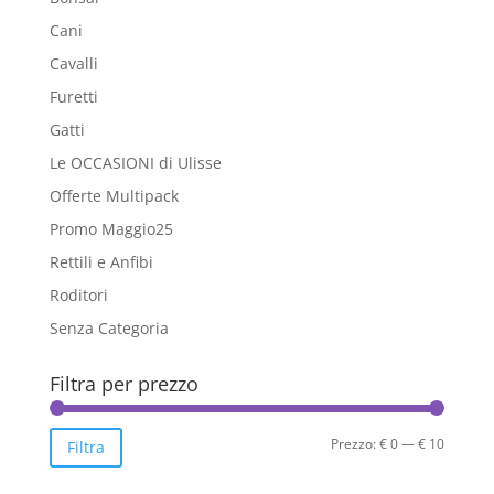
Cani
Cavalli
Furetti
Gatti
Le OCCASIONI di Ulisse
Offerte Multipack
Promo Maggio25
Rettili e Anfibi
Roditori
Senza Categoria
Filtra per prezzo
Prezzo
Prezzo
Prezzo:
€ 0
—
€ 10
Filtra
Min
Max