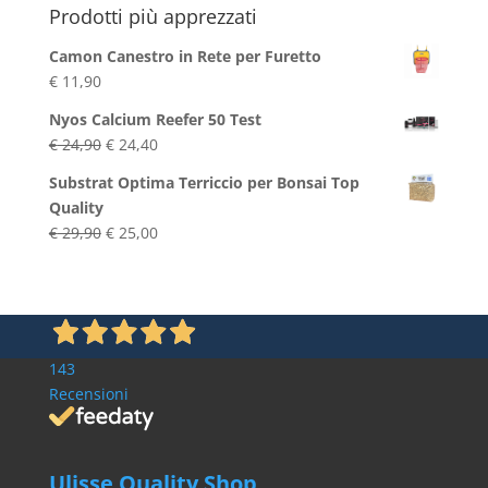
Prodotti più apprezzati
Camon Canestro in Rete per Furetto
€
11,90
Nyos Calcium Reefer 50 Test
Il
Il
€
24,90
€
24,40
prezzo
prezzo
Substrat Optima Terriccio per Bonsai Top
originale
attuale
Quality
era:
è:
Il
Il
€
29,90
€
25,00
€ 24,90.
€ 24,40.
prezzo
prezzo
originale
attuale
era:
è:
€ 29,90.
€ 25,00.
143
Recensioni
Ulisse Quality Shop