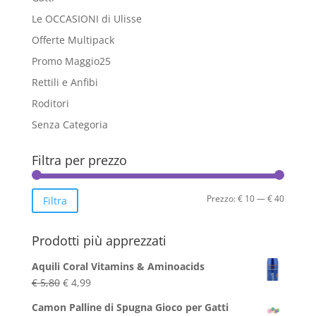
Le OCCASIONI di Ulisse
Offerte Multipack
Promo Maggio25
Rettili e Anfibi
Roditori
Senza Categoria
Filtra per prezzo
Prezzo
Prezzo
Prezzo:
€ 10
—
€ 40
Filtra
Min
Max
Prodotti più apprezzati
Aquili Coral Vitamins & Aminoacids
Il
Il
€
5,80
€
4,99
prezzo
prezzo
Camon Palline di Spugna Gioco per Gatti
originale
attuale