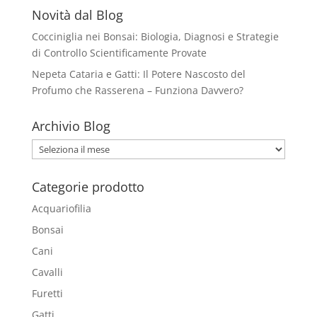
Le
Novità dal Blog
opzioni
Cocciniglia nei Bonsai: Biologia, Diagnosi e Strategie
possono
di Controllo Scientificamente Provate
essere
Nepeta Cataria e Gatti: Il Potere Nascosto del
scelte
Profumo che Rasserena – Funziona Davvero?
nella
pagina
Archivio Blog
del
prodotto
Archivio
Blog
Categorie prodotto
Acquariofilia
Bonsai
Cani
Cavalli
Furetti
Gatti