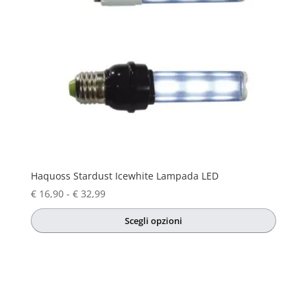
Haquoss Stardust Icewhite Lampada LED
Fascia
€
16,90
-
€
32,99
di
Scegli opzioni
prezzo:
Questo
da
prodotto
€ 16,90
ha
a
più
€ 32,99
varianti.