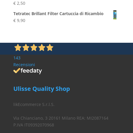
€
2,50
era:
è:
€ 5,80.
€ 4,99.
Tetratec Brillant Filter Cartuccia di Ricambio
€
9,90
143
Recensioni
Ulisse Quality Shop
likEcommerce S.r.l.S.
Via Chianciano, 3 20161 Milano REA: MI2087164
P.IVA IT09392070968