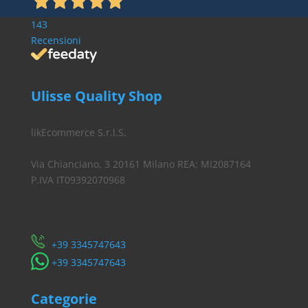
€ 0,90.
€ 0,70.
143
Recensioni
Ulisse Quality Shop
likEcommerce S.r.l.S.
Via Chianciano, 3 20161 Milano REA: MI2087164
P.IVA IT09392070968
Servizio Clienti
​+39 3345747643
​+39 3345747643
Categorie