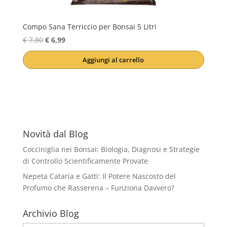
Compo Sana Terriccio per Bonsai 5 Litri
Il
Il
€
7,80
€
6,99
prezzo
prezzo
Aggiungi al carrello
originale
attuale
era:
è:
€ 7,80.
€ 6,99.
Novità dal Blog
Cocciniglia nei Bonsai: Biologia, Diagnosi e Strategie
di Controllo Scientificamente Provate
Nepeta Cataria e Gatti: Il Potere Nascosto del
Profumo che Rasserena – Funziona Davvero?
Archivio Blog