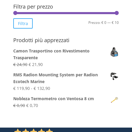
Filtra per prezzo
Prezzo
Prezzo
Prezzo:
€ 0
—
€ 10
Filtra
Min
Max
Prodotti più apprezzati
Camon Trasportino con Rivestimento
Trasparente
Il
Il
€
24,90
€
21,90
prezzo
prezzo
RMS Radion Mounting System per Radion
originale
attuale
Ecotech Marine
era:
è:
Fascia
€
119,90
-
€
132,90
€ 24,90.
€ 21,90.
di
Nobleza Termometro con Ventosa 8 cm
prezzo:
Il
Il
€
0,90
€
0,70
da
prezzo
prezzo
€ 119,90
originale
attuale
a
era:
è:
€ 132,90