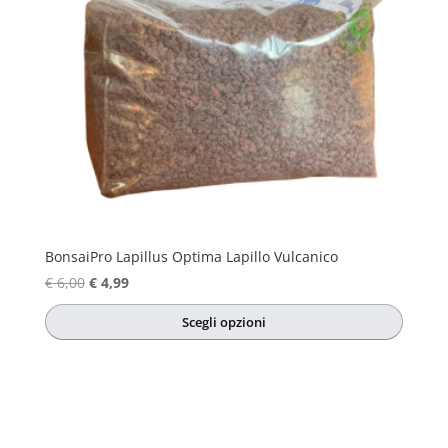
BonsaiPro Lapillus Optima Lapillo Vulcanico
Il
Il
€
6,00
€
4,99
prezzo
prezzo
Scegli opzioni
originale
attuale
Questo
era:
è:
prodotto
€ 6,00.
€ 4,99.
ha
più
varianti.