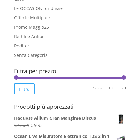
Le OCCASIONI di Ulisse
Offerte Multipack
Promo Maggio25
Rettili e Anfibi
Roditori
Senza Categoria
Filtra per prezzo
Prezzo
Prezzo
Prezzo:
€ 10
—
€ 20
Filtra
Min
Max
Prodotti più apprezzati
Haquoss Allium Gran Mangime Discus
Il
Il
€
13,24
€
9,93
prezzo
prezzo
Ocean Live Misuratore Elettronico TDS 3 in 1
originale
attuale