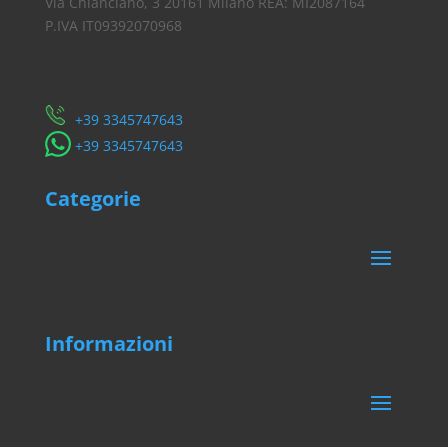
Via Chianciano, 3 20161 Milano REA: MI2087164
P.IVA IT09392070968
Servizio Clienti
​+39 3345747643
​+39 3345747643
Categorie
Informazioni