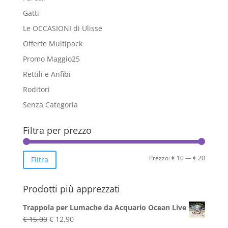
Gatti
Le OCCASIONI di Ulisse
Offerte Multipack
Promo Maggio25
Rettili e Anfibi
Roditori
Senza Categoria
Filtra per prezzo
Prezzo
Prezzo
Prezzo:
€ 10
—
€ 20
Filtra
Min
Max
Prodotti più apprezzati
Trappola per Lumache da Acquario Ocean Live
Il
Il
€
15,00
€
12,90