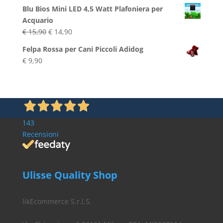
prezzo
prezzo
Blu Bios Mini LED 4,5 Watt Plafoniera per
originale
attuale
Acquario
era:
è:
Il
Il
€
15,90
€
14,90
€ 15,00.
€ 12,90.
prezzo
prezzo
Felpa Rossa per Cani Piccoli Adidog
originale
attuale
€
9,90
era:
è:
€ 15,90.
€ 14,90.
143
Recensioni
Ulisse Quality Shop
likEcommerce S.r.l.S.