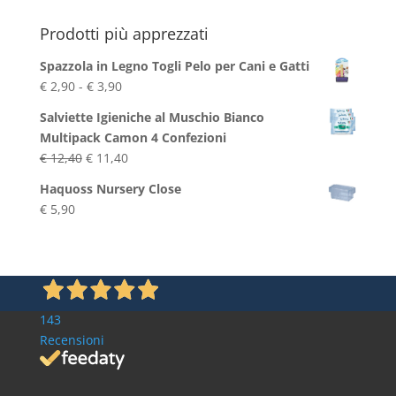
Blog
Prodotti più apprezzati
Spazzola in Legno Togli Pelo per Cani e Gatti
Fascia
€
2,90
-
€
3,90
di
Salviette Igieniche al Muschio Bianco
prezzo:
Multipack Camon 4 Confezioni
da
Il
Il
€
12,40
€
11,40
€ 2,90
prezzo
prezzo
a
Haquoss Nursery Close
originale
attuale
€ 3,90
€
5,90
era:
è:
€ 12,40.
€ 11,40.
143
Recensioni