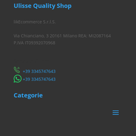
Ulisse Quality Shop
likEcommerce S.r.l.S.
Via Chianciano, 3 20161 Milano REA: MI2087164
P.IVA IT09392070968
Servizio Clienti
​+39 3345747643
​+39 3345747643
Categorie