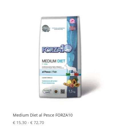
Medium Diet al Pesce FORZA10
Fascia
€
15,30
-
€
72,70