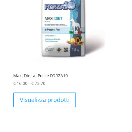
Maxi Diet al Pesce FORZA10
Fascia
€
16,00
-
€
73,70
di
prezzo:
Visualizza prodotti
da
€ 16,00
a
€ 73,70