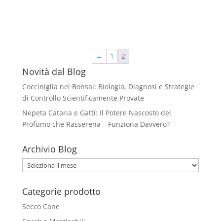
prodotto
ha
più
varianti.
Le
←
1
2
opzioni
Novità dal Blog
possono
essere
Cocciniglia nei Bonsai: Biologia, Diagnosi e Strategie
scelte
di Controllo Scientificamente Provate
nella
Nepeta Cataria e Gatti: Il Potere Nascosto del
pagina
Profumo che Rasserena – Funziona Davvero?
del
prodotto
Archivio Blog
Archivio
Blog
Categorie prodotto
Secco Cane