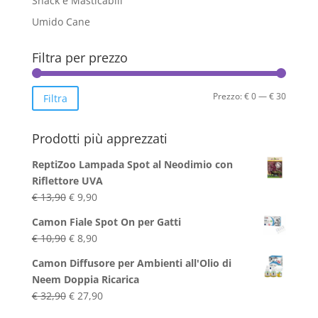
Snack e Masticabili
Umido Cane
Filtra per prezzo
Prezzo
Prezzo
Prezzo:
€ 0
—
€ 30
Filtra
Min
Max
Prodotti più apprezzati
ReptiZoo Lampada Spot al Neodimio con
Riflettore UVA
Il
Il
€
13,90
€
9,90
prezzo
prezzo
Camon Fiale Spot On per Gatti
originale
attuale
Il
Il
€
10,90
€
8,90
era:
è:
prezzo
prezzo
€ 13,90.
€ 9,90.
Camon Diffusore per Ambienti all'Olio di
originale
attuale
Neem Doppia Ricarica
era:
è:
Il
Il
€
32,90
€
27,90
€ 10,90.
€ 8,90.
prezzo
prezzo