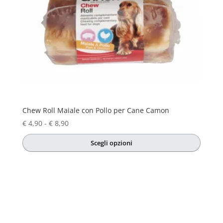
Chew Roll Maiale con Pollo per Cane Camon
Fascia
€
4,90
-
€
8,90
di
Scegli opzioni
prezzo:
Questo
da
prodotto
€ 4,90
ha
a
più
€ 8,90
varianti.
Le