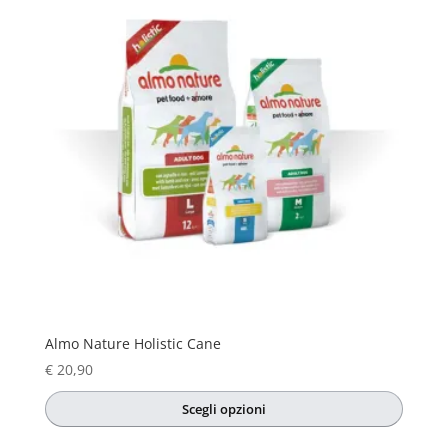
opzioni
possono
essere
scelte
nella
pagina
del
prodotto
Almo Nature Holistic Cane
€
20,90
Scegli opzioni
Questo