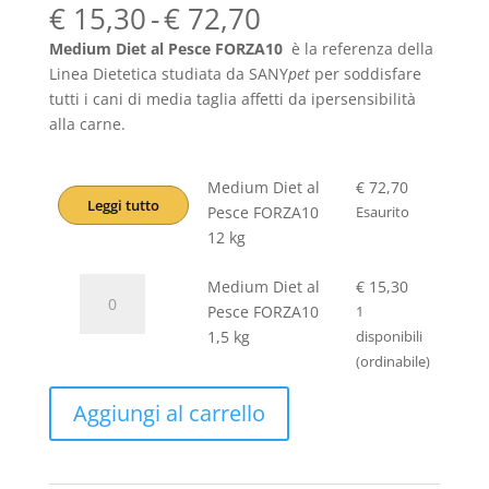
Fascia
€
15,30
-
€
72,70
di
Medium Diet al Pesce
FORZA10
è la referenza della
prezzo:
Linea Dietetica studiata da SANY
pet
per soddisfare
da
tutti i cani di media taglia affetti da ipersensibilità
€ 15,30
alla carne.
a
€ 72,70
Medium Diet al
€
72,70
Leggi tutto
Pesce FORZA10
Esaurito
12 kg
Medium
Medium Diet al
€
15,30
Diet
Pesce FORZA10
1
al
1,5 kg
disponibili
Pesce
(ordinabile)
FORZA10
Aggiungi al carrello
1,5
kg
quantità