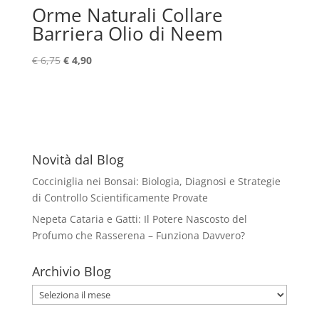
Orme Naturali Collare
Barriera Olio di Neem
Il
Il
€
6,75
€
4,90
prezzo
prezzo
originale
attuale
era:
è:
€ 6,75.
€ 4,90.
Novità dal Blog
Cocciniglia nei Bonsai: Biologia, Diagnosi e Strategie
di Controllo Scientificamente Provate
Nepeta Cataria e Gatti: Il Potere Nascosto del
Profumo che Rasserena – Funziona Davvero?
Archivio Blog
Archivio
Blog