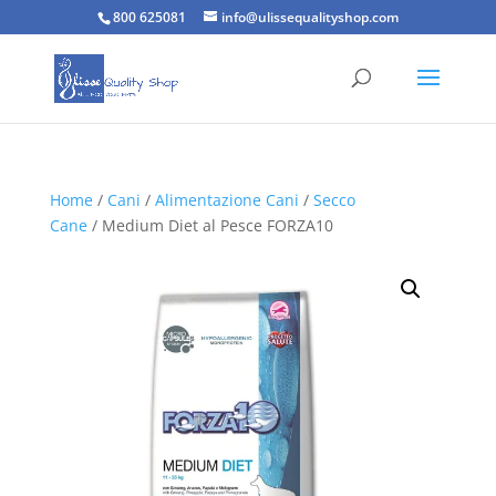
800 625081
info@ulissequalityshop.com
Home
/
Cani
/
Alimentazione Cani
/
Secco
Cane
/ Medium Diet al Pesce FORZA10