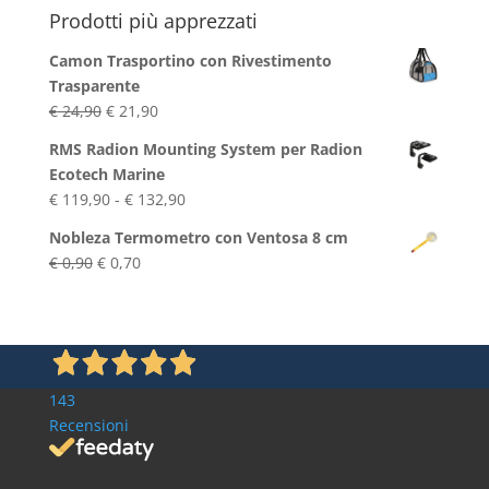
Prodotti più apprezzati
Camon Trasportino con Rivestimento
Trasparente
Il
Il
€
24,90
€
21,90
prezzo
prezzo
RMS Radion Mounting System per Radion
originale
attuale
Ecotech Marine
era:
è:
Fascia
€
119,90
-
€
132,90
€ 24,90.
€ 21,90.
di
Nobleza Termometro con Ventosa 8 cm
prezzo:
Il
Il
€
0,90
€
0,70
da
prezzo
prezzo
€ 119,90
originale
attuale
a
era:
è:
€ 132,90
€ 0,90.
€ 0,70.
143
Recensioni