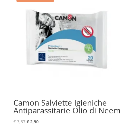
Camon Salviette Igieniche
Antiparassitarie Olio di Neem
Il
Il
€
3,37
€
2,90
prezzo
prezzo