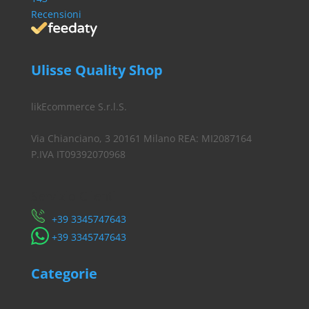
Recensioni
Ulisse Quality Shop
likEcommerce S.r.l.S.
Via Chianciano, 3 20161 Milano REA: MI2087164
P.IVA IT09392070968
Servizio Clienti
​+39 3345747643
​+39 3345747643
Categorie