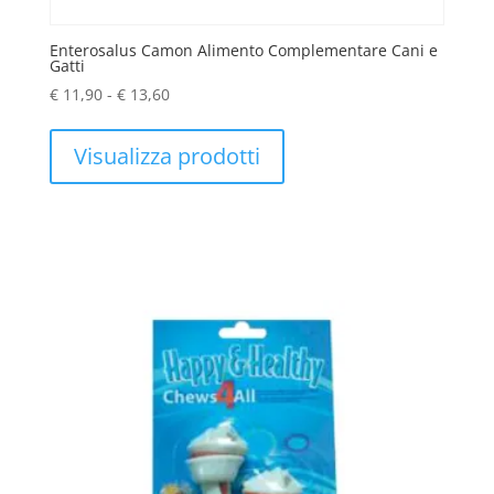
Enterosalus Camon Alimento Complementare Cani e
Gatti
Fascia
€
11,90
-
€
13,60
di
prezzo:
Visualizza prodotti
da
€ 11,90
a
€ 13,60