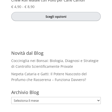
Chew Roll Maiale con Pollo per Cane Camon
Fascia
€
4,90
-
€
8,90
di
Scegli opzioni
prezzo:
Questo
da
prodotto
€ 4,90
ha
a
più
€ 8,90
varianti.
Le
Novità dal Blog
opzioni
Cocciniglia nei Bonsai: Biologia, Diagnosi e Strategie
possono
di Controllo Scientificamente Provate
essere
Nepeta Cataria e Gatti: Il Potere Nascosto del
scelte
Profumo che Rasserena – Funziona Davvero?
nella
pagina
Archivio Blog
del
prodotto
Archivio
Blog