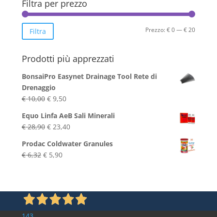
Filtra per prezzo
Prezzo
Prezzo
Prezzo:
€ 0
—
€ 20
Filtra
Min
Max
Prodotti più apprezzati
BonsaiPro Easynet Drainage Tool Rete di
Drenaggio
Il
Il
€
10,00
€
9,50
prezzo
prezzo
Equo Linfa AeB Sali Minerali
originale
attuale
Il
Il
€
28,90
€
23,40
era:
è:
prezzo
prezzo
€ 10,00.
€ 9,50.
Prodac Coldwater Granules
originale
attuale
Il
Il
€
6,32
€
5,90
era:
è:
prezzo
prezzo
€ 28,90.
€ 23,40.
originale
attuale
era:
è:
€ 6,32.
€ 5,90.
143