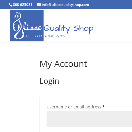
800 625081
info@ulissequalityshop.com
My Account
Login
Required
Username or email address
*