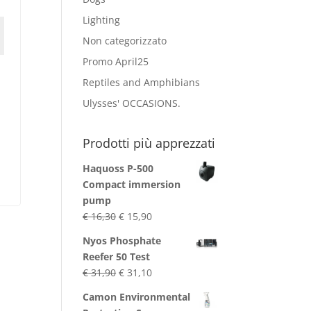
Lighting
Non categorizzato
Promo April25
Reptiles and Amphibians
,
Ulysses' OCCASIONS.
Prodotti più apprezzati
Haquoss P-500
Compact immersion
pump
Original
Current
€
16,30
€
15,90
price
price
Nyos Phosphate
was:
is:
Reefer 50 Test
€ 16,30.
€ 15,90.
Original
Current
€
31,90
€
31,10
price
price
Camon Environmental
was:
is: