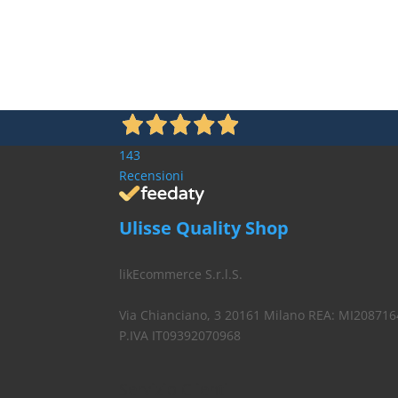
143
Recensioni
Ulisse Quality Shop
likEcommerce S.r.l.S.
Via Chianciano, 3 20161 Milano REA: MI208716
P.IVA IT09392070968
Servizio Clienti