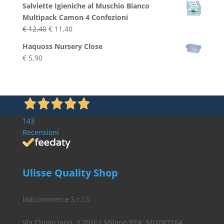
Salviette Igieniche al Muschio Bianco
prezzo:
Multipack Camon 4 Confezioni
da
Il
Il
€
12,40
€
11,40
€ 2,90
prezzo
prezzo
a
Haquoss Nursery Close
originale
attuale
€ 3,90
€
5,90
era:
è:
€ 12,40.
€ 11,40.
143
Recensioni
Ulisse Quality Shop
likEcommerce S.r.l.S.
Via Chianciano, 3 20161 Milano REA: MI2087164