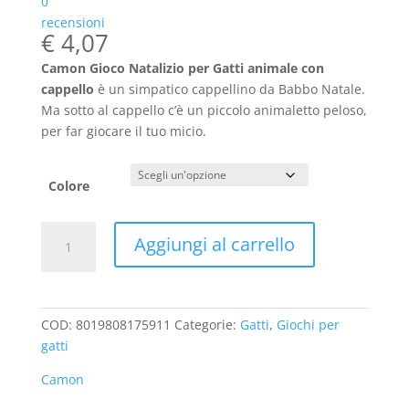
0
recensioni
€
4,07
Camon Gioco Natalizio per Gatti animale con
cappello
è un simpatico cappellino da Babbo Natale.
Ma sotto al cappello c’è un piccolo animaletto peloso,
per far giocare il tuo micio.
Colore
Animale
Aggiungi al carrello
con
Cappello
Camon
Gioco
COD:
8019808175911
Categorie:
Gatti
,
Giochi per
Natalizio
gatti
Gatti
quantità
Camon