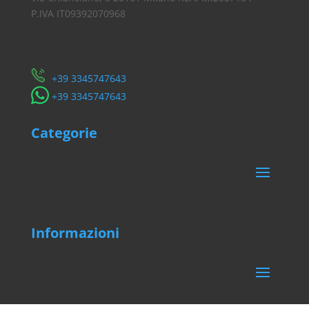
P.IVA IT09392070968
Servizio Clienti
​+39 3345747643
​+39 3345747643
Categorie
Informazioni