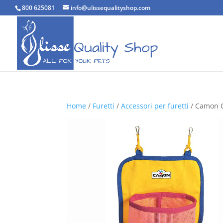
800 625081
info@ulissequalityshop.com
Home
/
Furetti
/
Accessori per furetti
/ Camon C