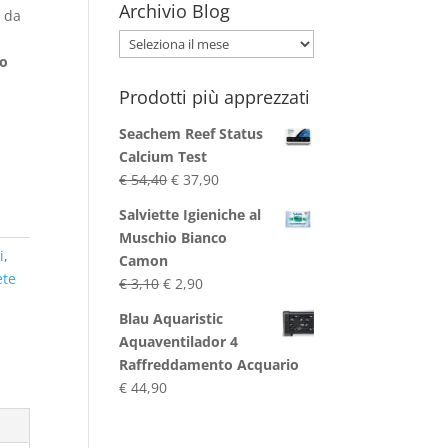
Archivio Blog
 da
Archivio
co
Blog
Prodotti più apprezzati
Seachem Reef Status
Calcium Test
Il
Il
€
54,40
€
37,90
prezzo
prezzo
Salviette Igieniche al
originale
attuale
Muschio Bianco
era:
è:
i
,
Camon
€ 54,40.
€ 37,90.
ete
Il
Il
€
3,10
€
2,90
prezzo
prezzo
Blau Aquaristic
originale
attuale
Aquaventilador 4
era:
è:
Raffreddamento Acquario
€ 3,10.
€ 2,90.
€
44,90