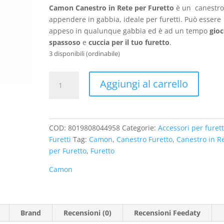
Camon Canestro in Rete per Furetto
è un canestro
appendere in gabbia, ideale per furetti. Può essere
appeso in qualunque gabbia ed è ad un tempo
gio
spassoso
e
cuccia per il tuo furetto
.
3 disponibili (ordinabile)
Camon
Aggiungi al carrello
Canestro
in
Rete
per
COD:
8019808044958
Categorie:
Accessori per furett
Furetto
Furetti
Tag:
Camon
,
Canestro Furetto
,
Canestro in R
quantità
per Furetto
,
Furetto
Camon
Brand
Recensioni (0)
Recensioni Feedaty