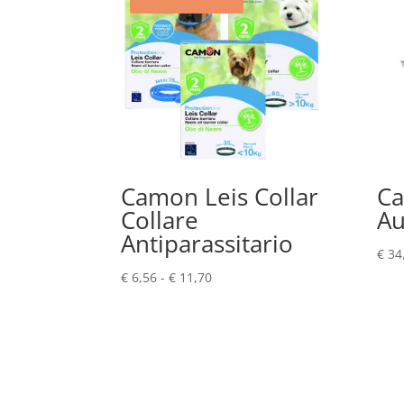
Camon Leis Collar
Ca
Collare
Au
Antiparassitario
€
34
Fascia
€
6,56
-
€
11,70
di
prezzo:
da
€ 6,56
a
€ 11,70