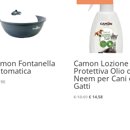
mon Fontanella
Camon Lozione
tomatica
Protettiva Olio 
Neem per Cani 
,90
Gatti
Il
Il
€
18,69
€
14,58
prezzo
prezzo
originale
attuale
era:
è:
€ 18,69.
€ 14,58.