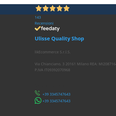
143
Recensioni
Ulisse Quality Shop
likEcommerce S.r.l.S.
Via Chianciano, 3 20161 Milano REA: MI208716
P.IVA IT09392070968
Servizio Clienti
​+39 3345747643
​+39 3345747643