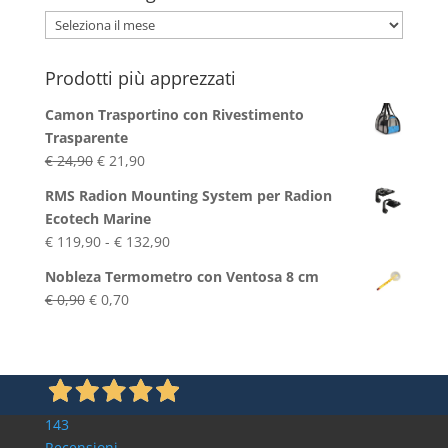
Archivio
Blog
Prodotti più apprezzati
Camon Trasportino con Rivestimento
Trasparente
Il
Il
€
24,90
€
21,90
prezzo
prezzo
RMS Radion Mounting System per Radion
originale
attuale
Ecotech Marine
era:
è:
Fascia
€
119,90
-
€
132,90
€ 24,90.
€ 21,90.
di
Nobleza Termometro con Ventosa 8 cm
prezzo:
Il
Il
€
0,90
€
0,70
da
prezzo
prezzo
€ 119,90
originale
attuale
a
era:
è:
€ 132,90
€ 0,90.
€ 0,70.
143
Recensioni