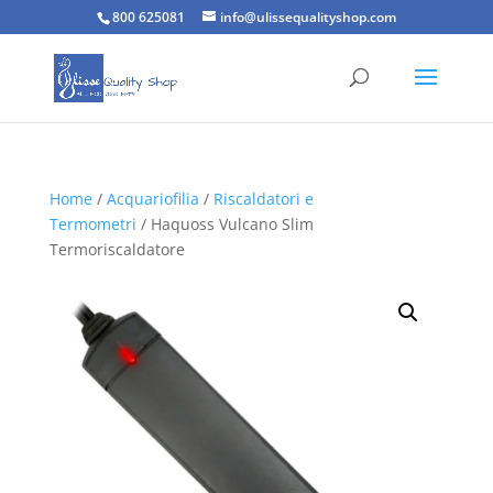
800 625081
info@ulissequalityshop.com
Home
/
Acquariofilia
/
Riscaldatori e
Termometri
/ Haquoss Vulcano Slim
Termoriscaldatore