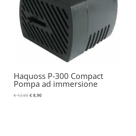
Haquoss P-300 Compact
Pompa ad immersione
Il
Il
€
12,60
€
8,90
prezzo
prezzo
originale
attuale
era:
è:
€ 12,60.
€ 8,90.