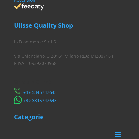
Ulisse Quality Shop
likEcommerce S.r.l.S.
Via Chianciano, 3 20161 Milano REA: MI2087164
P.IVA IT09392070968
Servizio Clienti
​+39 3345747643
​+39 3345747643
Categorie