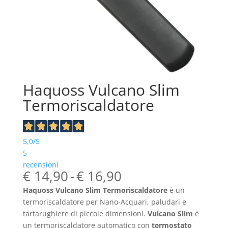
Haquoss Vulcano Slim
Termoriscaldatore
5,0
/5
5
recensioni
Fascia
€
14,90
-
€
16,90
di
Haquoss Vulcano Slim Termoriscaldatore
è un
prezzo:
termoriscaldatore per Nano-Acquari, paludari e
da
tartarughiere di piccole dimensioni.
Vulcano Slim
è
€ 14,90
un termoriscaldatore automatico con
termostato