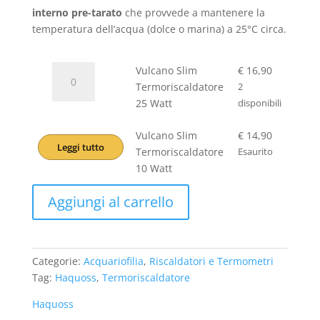
a
interno pre-tarato
che provvede a mantenere la
€ 16,90
temperatura dell’acqua (dolce o marina) a 25°C circa.
Vulcano
Vulcano Slim
€
16,90
Slim
Termoriscaldatore
2
Termoriscaldatore
25 Watt
disponibili
25
Watt
Vulcano Slim
€
14,90
Leggi tutto
quantità
Termoriscaldatore
Esaurito
10 Watt
Aggiungi al carrello
Categorie:
Acquariofilia
,
Riscaldatori e Termometri
Tag:
Haquoss
,
Termoriscaldatore
Haquoss