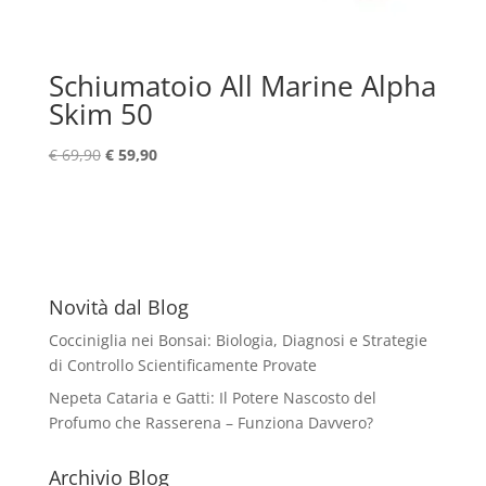
Schiumatoio All Marine Alpha
Skim 50
Il
Il
€
69,90
€
59,90
prezzo
prezzo
originale
attuale
era:
è:
€ 69,90.
€ 59,90.
Novità dal Blog
Cocciniglia nei Bonsai: Biologia, Diagnosi e Strategie
di Controllo Scientificamente Provate
Nepeta Cataria e Gatti: Il Potere Nascosto del
Profumo che Rasserena – Funziona Davvero?
Archivio Blog