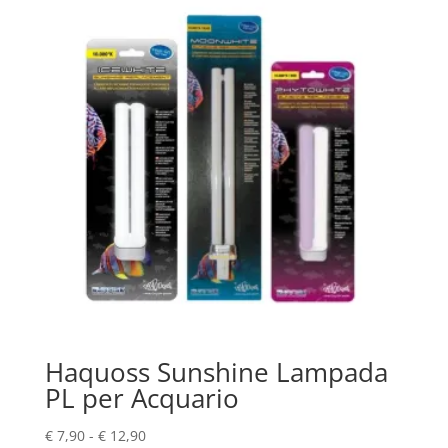
Haquoss Sunshine Lampada
PL per Acquario
Fascia
€
7,90
-
€
12,90