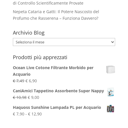
di Controllo Scientificamente Provate
Nepeta Cataria e Gatti: Il Potere Nascosto del
Profumo che Rasserena – Funziona Davvero?
Archivio Blog
Archivio
Blog
Prodotti più apprezzati
Ocean Live Cotone Filtrante Morbido per
Acquario
Il
Il
€
7,49
€
6,90
prezzo
prezzo
CaniAmici Tappetino Assorbente Super Nappy
originale
attuale
Il
Il
€
10,98
€
9,00
era:
è:
prezzo
prezzo
€ 7,49.
€ 6,90.
Haquoss Sunshine Lampada PL per Acquario
originale
attuale
Fascia
€
7,90
-
€
12,90
era:
è:
di
€ 10,98.
€ 9,00.
prezzo: