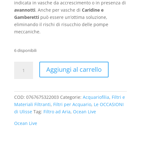
indicata in vasche da accrescimento o in presenza di
avannotti
. Anche per vasche di
Caridine e
Gamberetti
può essere un’ottima soluzione,
eliminando il rischi di risucchio delle pompe
meccaniche.
6 disponibili
Sistema
Aggiungi al carrello
di
Filtrazione
ad
Aria
COD:
0767675322003
Categorie:
Acquariofilia
,
Filtri e
Ocean
Materiali Filtranti
,
Filtri per Acquario
,
Le OCCASIONI
Live
di Ulisse
Tag:
Filtro ad Aria
,
Ocean Live
quantità
Ocean Live