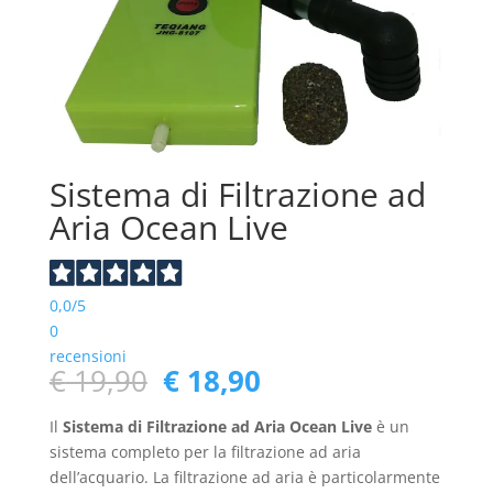
Sistema di Filtrazione ad
Aria Ocean Live
0,0
/5
0
recensioni
Il
Il
€
19,90
€
18,90
prezzo
prezzo
originale
attuale
Il
Sistema di Filtrazione ad Aria Ocean Live
è un
era:
è:
sistema completo per la filtrazione ad aria
€ 19,90.
€ 18,90.
dell’acquario. La filtrazione ad aria è particolarmente