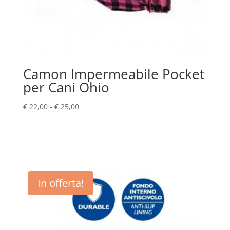
Camon Impermeabile Pocket
per Cani Ohio
Fascia
€
22,00
-
€
25,00
di
prezzo:
da
€ 22,00
a
€ 25,00
In offerta!