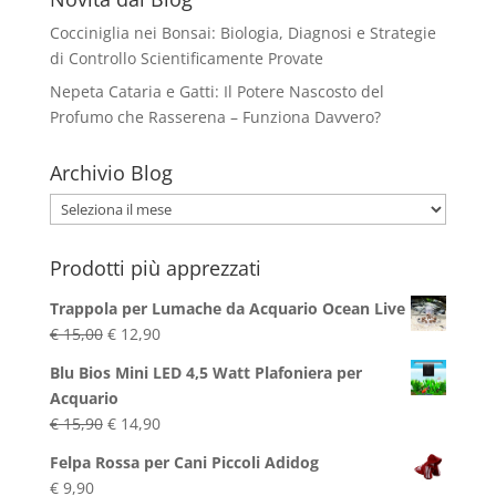
Cocciniglia nei Bonsai: Biologia, Diagnosi e Strategie
di Controllo Scientificamente Provate
Nepeta Cataria e Gatti: Il Potere Nascosto del
Profumo che Rasserena – Funziona Davvero?
Archivio Blog
Archivio
Blog
Prodotti più apprezzati
Trappola per Lumache da Acquario Ocean Live
Il
Il
€
15,00
€
12,90
prezzo
prezzo
Blu Bios Mini LED 4,5 Watt Plafoniera per
originale
attuale
Acquario
era:
è:
Il
Il
€
15,90
€
14,90
€ 15,00.
€ 12,90.
prezzo
prezzo
Felpa Rossa per Cani Piccoli Adidog
originale
attuale
€
9,90