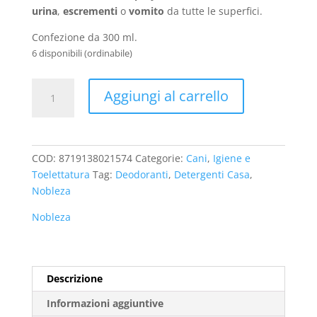
urina
,
escrementi
o
vomito
da tutte le superfici.
Confezione da 300 ml.
6 disponibili (ordinabile)
Spray
Aggiungi al carrello
Rimuovi
Macchie
Tapezzeria
Tappeti
COD:
8719138021574
Categorie:
Cani
,
Igiene e
Nobleza
Toelettatura
Tag:
Deodoranti
,
Detergenti Casa
,
quantità
Nobleza
Nobleza
Descrizione
Informazioni aggiuntive