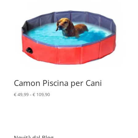
Camon Piscina per Cani
Fascia
€
49,99
-
€
109,90
di
prezzo:
da
€ 49,99
a
€ 109,90
Novità dal Blog