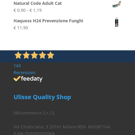
Natural Code Adult Cat
originale
attuale
Fascia
€
0,90
-
€
1,19
era:
è:
di
€ 8,90.
€ 7,90.
Haquoss H24 Prevenzione Funghi
prezzo:
€
11,90
da
€ 0,90
a
€ 1,19
143
Recensioni
Ulisse Quality Shop
likEcommerce S.r.l.S.
Via Chianciano, 3 20161 Milano REA: MI2087164
P.IVA IT09392070968