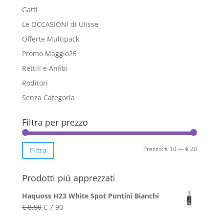
Gatti
Le OCCASIONI di Ulisse
Offerte Multipack
Promo Maggio25
Rettili e Anfibi
Roditori
Senza Categoria
Filtra per prezzo
Prezzo
Prezzo
Prezzo:
€ 10
—
€ 20
Filtra
Min
Max
Prodotti più apprezzati
Haquoss H23 White Spot Puntini Bianchi
Il
Il
€
8,90
€
7,90
prezzo
prezzo