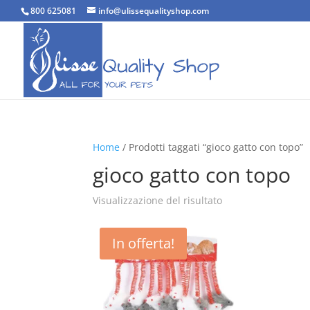
800 625081
info@ulissequalityshop.com
Home
/ Prodotti taggati “gioco gatto con topo”
gioco gatto con topo
Visualizzazione del risultato
In offerta!