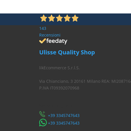
143
Recensioni
Ulisse Quality Shop
likEcommerce S.r.l.S.
Via Chianciano, 3 20161 Milano REA: MI208716
P.IVA IT09392070968
Servizio Clienti
​+39 3345747643
​+39 3345747643