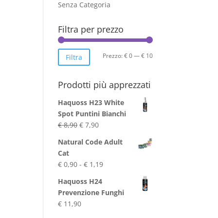
Senza Categoria
Filtra per prezzo
Prezzo
Prezzo
Prezzo:
€ 0
—
€ 10
Filtra
Min
Max
Prodotti più apprezzati
Haquoss H23 White
Spot Puntini Bianchi
Il
Il
€
8,90
€
7,90
prezzo
prezzo
Natural Code Adult
originale
attuale
Cat
era:
è:
Fascia
€
0,90
-
€
1,19
€ 8,90.
€ 7,90.
di
Haquoss H24
prezzo:
Prevenzione Funghi
da
€
11,90
€ 0,90