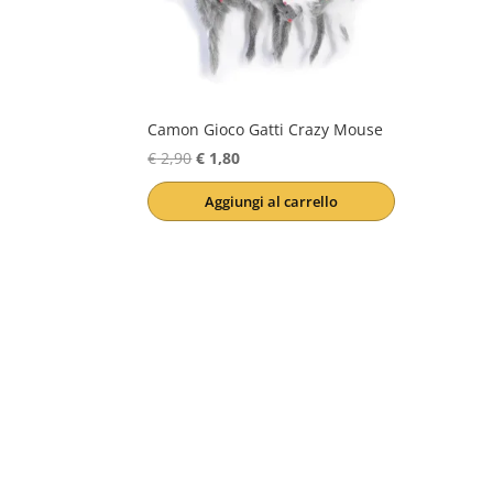
Camon Gioco Gatti Crazy Mouse
Il
Il
€
2,90
€
1,80
prezzo
prezzo
Aggiungi al carrello
originale
attuale
era:
è:
€ 2,90.
€ 1,80.