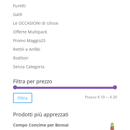
Furetti
Gatti
Le OCCASIONI di Ulisse
Offerte Multipack
Promo Maggio25
Rettili e Anfibi
Roditori
Senza Categoria
Filtra per prezzo
Prezzo
Prezzo
Prezzo:
€ 10
—
€ 20
Filtra
Min
Max
Prodotti più apprezzati
Compo Concime per Bonsai