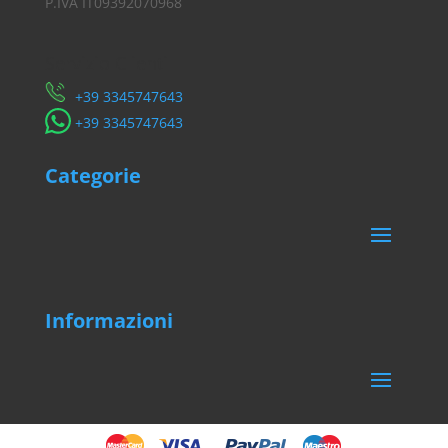
P.IVA IT09392070968
Servizio Clienti
​+39 3345747643
​+39 3345747643
Categorie
Informazioni