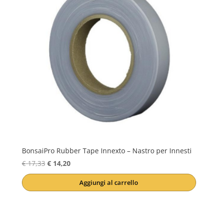
BonsaiPro Rubber Tape Innexto – Nastro per Innesti
Il
Il
€
17,33
€
14,20
prezzo
prezzo
Aggiungi al carrello
originale
attuale
era:
è:
€ 17,33.
€ 14,20.