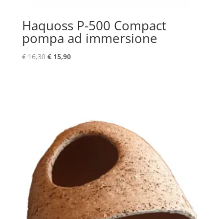
Haquoss P-500 Compact
pompa ad immersione
Il
Il
€
16,30
€
15,90
prezzo
prezzo
originale
attuale
era:
è:
€ 16,30.
€ 15,90.