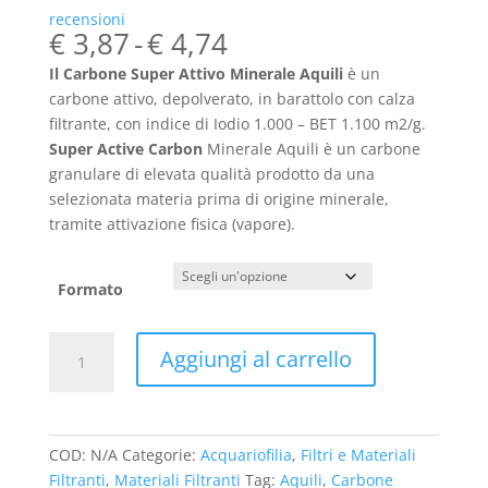
recensioni
Fascia
€
3,87
-
€
4,74
di
Il Carbone Super Attivo Minerale Aquili
è un
prezzo:
carbone attivo, d
epolverato, in barattolo con calza
da
filtrante, con i
ndice di Iodio 1.000 – BET 1.100 m2/g.
€ 3,87
Super Active Carbon
Minerale Aquili è un carbone
a
granulare di elevata qualità prodotto da una
€ 4,74
selezionata materia prima di origine minerale,
tramite attivazione fisica (vapore).
Formato
Aquili
Aggiungi al carrello
Carbone
Super
Attivo
Minerale
COD:
N/A
Categorie:
Acquariofilia
,
Filtri e Materiali
quantità
Filtranti
,
Materiali Filtranti
Tag:
Aquili
,
Carbone