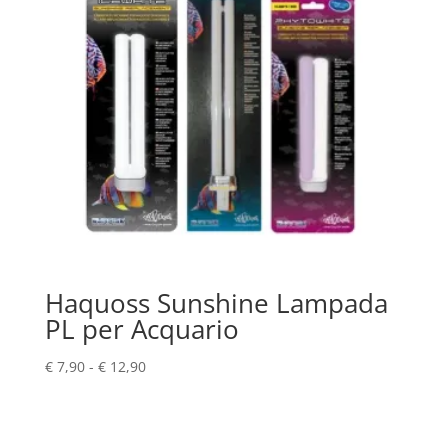
Haquoss Sunshine Lampada
PL per Acquario
Fascia
€
7,90
-
€
12,90
di
prezzo:
da