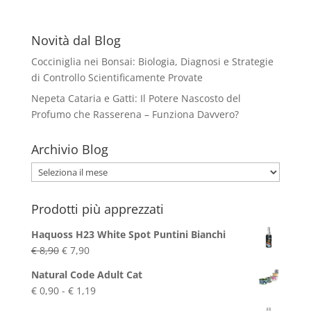
€ 7,90
a
€ 12,90
Novità dal Blog
Cocciniglia nei Bonsai: Biologia, Diagnosi e Strategie
di Controllo Scientificamente Provate
Nepeta Cataria e Gatti: Il Potere Nascosto del
Profumo che Rasserena – Funziona Davvero?
Archivio Blog
Archivio
Blog
Prodotti più apprezzati
Haquoss H23 White Spot Puntini Bianchi
Il
Il
€
8,90
€
7,90
prezzo
prezzo
Natural Code Adult Cat
originale
attuale
Fascia
€
0,90
-
€
1,19
era:
è:
di