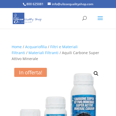
800 625081
info@ulissequalityshop.com
Home
/
Acquariofilia
/
Filtri e Materiali
Filtranti
/
Materiali Filtranti
/ Aquili Carbone Super
Attivo Minerale
In offerta!