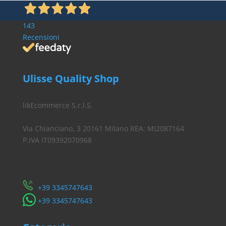
143
Recensioni
Ulisse Quality Shop
likEcommerce S.r.l.S.
Via Chianciano, 3 20161 Milano REA: MI2087164
P.IVA IT09392070968
Servizio Clienti
​+39 3345747643
​+39 3345747643