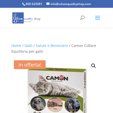
800 625081
info@ulissequalityshop.com
Home
/
Gatti
/
Salute e Benessere
/ Camon Collare
Equilibria per gatti
In offerta!