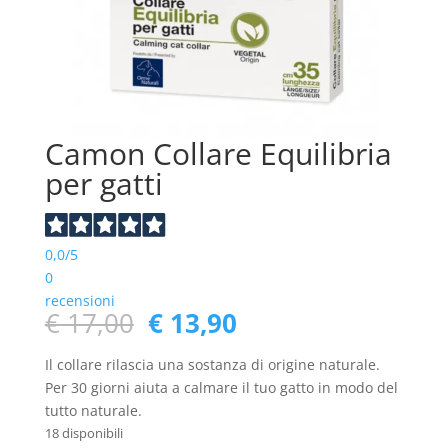
Camon Collare Equilibria
per gatti
0,0
/5
0
recensioni
Il
Il
€
17,00
€
13,90
prezzo
prezzo
originale
attuale
Il collare rilascia una sostanza di origine naturale.
era:
è:
Per 30 giorni aiuta a calmare il tuo gatto in modo del
€ 17,00.
€ 13,90.
tutto naturale.
18 disponibili