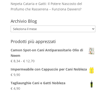
Nepeta Cataria e Gatti: Il Potere Nascosto del
Profumo che Rasserena – Funziona Davvero?
Archivio Blog
Archivio
Blog
Prodotti più apprezzati
Camon Spot-on Cani Antiparassitario Olio di
Neem
Fascia
€
8,34
-
€
12,70
di
Impermeabile con Cappuccio per Cani Nobleza
prezzo:
€
9,90
da
€ 8,34
Tagliaunghie Cani e Gatti Nobleza
a
€
4,90
€ 12,70