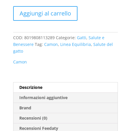
Camon
Aggiungi al carrello
Collare
Equilibria
per
gatti
COD:
8019808113289
Categorie:
Gatti
,
Salute e
quantità
Benessere
Tag:
Camon
,
Linea Equilibria
,
Salute del
gatto
Camon
Descrizione
Informazioni aggiuntive
Brand
Recensioni (0)
Recensioni Feedaty