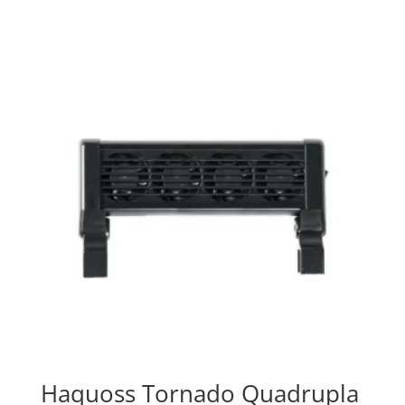
€ 16,90
a
€ 32,99
Haquoss Tornado Quadrupla