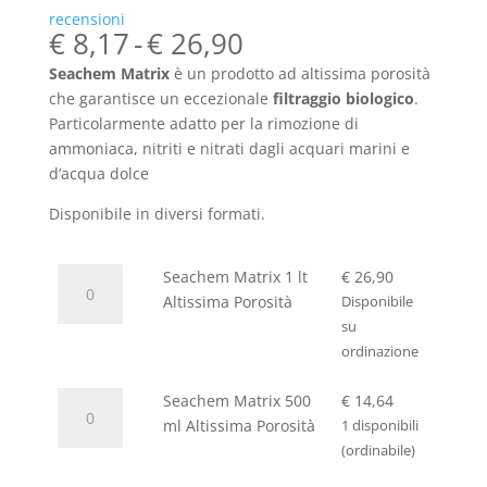
recensioni
Fascia
€
8,17
-
€
26,90
di
Seachem Matrix
è un prodotto ad altissima porosità
prezzo:
che garantisce un eccezionale
filtraggio biologico
.
da
Particolarmente adatto per la rimozione di
€ 8,17
ammoniaca, nitriti e nitrati dagli acquari marini e
a
d’acqua dolce
€ 26,90
Disponibile in diversi formati.
Seachem
Seachem Matrix 1 lt
€
26,90
Matrix
Altissima Porosità
Disponibile
1
su
lt
ordinazione
Altissima
Seachem
Porosità
Seachem Matrix 500
€
14,64
Matrix
quantità
ml Altissima Porosità
1 disponibili
500
(ordinabile)
ml