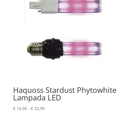
Haquoss Stardust Phytowhite
Lampada LED
Fascia
€
16,90
-
€
32,99
di
prezzo:
da