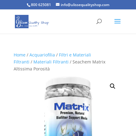
800 625081
info@ulissequalityshop.com
Home
/
Acquariofilia
/
Filtri e Materiali
Filtranti
/
Materiali Filtranti
/ Seachem Matrix
Altissima Porosità