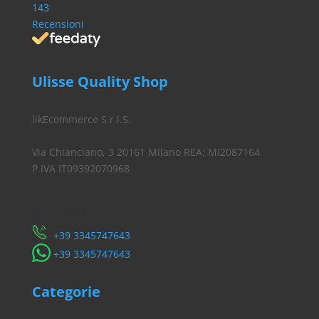
143
Recensioni
Ulisse Quality Shop
likEcommerce S.r.l.S.
Via Chianciano, 3 20161 Milano REA: MI2087164
P.IVA IT09392070968
Servizio Clienti
​+39 3345747643
​+39 3345747643
Categorie