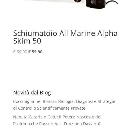
Schiumatoio All Marine Alpha
Skim 50
Il
Il
€
69,90
€
59,90
prezzo
prezzo
originale
attuale
era:
è:
€ 69,90.
€ 59,90.
Novità dal Blog
Cocciniglia nei Bonsai: Biologia, Diagnosi e Strategie
di Controllo Scientificamente Provate
Nepeta Cataria e Gatti: Il Potere Nascosto del
Profumo che Rasserena – Funziona Davvero?