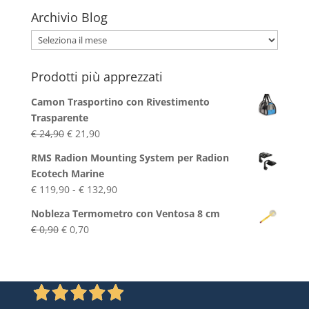
Archivio Blog
Archivio
Blog
Prodotti più apprezzati
Camon Trasportino con Rivestimento
Trasparente
Il
Il
€
24,90
€
21,90
prezzo
prezzo
RMS Radion Mounting System per Radion
originale
attuale
Ecotech Marine
era:
è:
Fascia
€
119,90
-
€
132,90
€ 24,90.
€ 21,90.
di
Nobleza Termometro con Ventosa 8 cm
prezzo:
Il
Il
€
0,90
€
0,70
da
prezzo
prezzo
€ 119,90
originale
attuale
a
era:
è:
€ 132,90
€ 0,90.
€ 0,70.