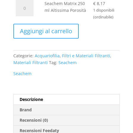
Seachem
Altissima
Seachem Matrix 250
€
8,17
Matrix
Porosità
ml Altissima Porosità
1 disponibili
250
quantità
(ordinabile)
ml
Aggiungi al carrello
Altissima
Porosità
quantità
Categorie:
Acquariofilia
,
Filtri e Materiali Filtranti
,
Materiali Filtranti
Tag:
Seachem
Seachem
Descrizione
Brand
Recensioni (0)
Recensioni Feedaty