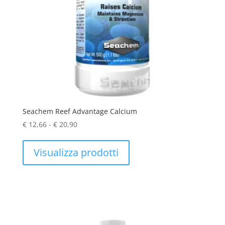
Seachem Reef Advantage Calcium
Fascia
€
12,66
-
€
20,90
di
prezzo:
Visualizza prodotti
da
€ 12,66
a
€ 20,90