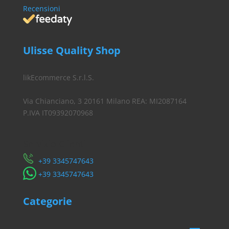
Recensioni
Ulisse Quality Shop
likEcommerce S.r.l.S.
Via Chianciano, 3 20161 Milano REA: MI2087164
P.IVA IT09392070968
Servizio Clienti
​+39 3345747643
​+39 3345747643
Categorie