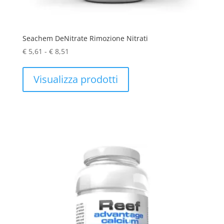
Seachem DeNitrate Rimozione Nitrati
Fascia
€
5,61
-
€
8,51
di
prezzo:
Visualizza prodotti
da
€ 5,61
a
€ 8,51