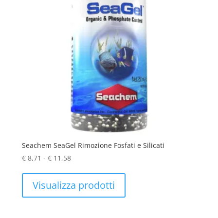
Seachem SeaGel Rimozione Fosfati e Silicati
Fascia
€
8,71
-
€
11,58
di
prezzo:
Visualizza prodotti
da
€ 8,71
a