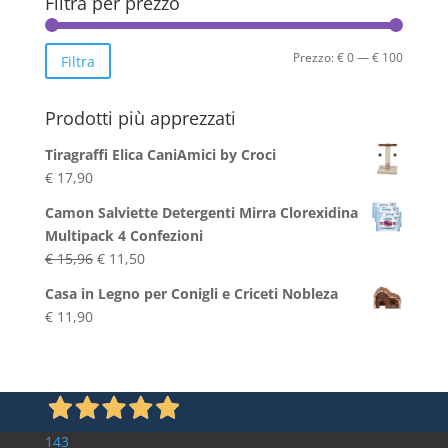
Filtra per prezzo
Prezzo
Prezzo
Prezzo:
€ 0
—
€ 100
Filtra
Min
Max
Prodotti più apprezzati
Tiragraffi Elica CaniAmici by Croci
€
17,90
Camon Salviette Detergenti Mirra Clorexidina
Multipack 4 Confezioni
Il
Il
€
15,96
€
11,50
prezzo
prezzo
Casa in Legno per Conigli e Criceti Nobleza
originale
attuale
€
11,90
era:
è:
€ 15,96.
€ 11,50.
143