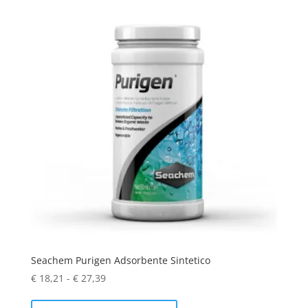
Seachem Purigen Adsorbente Sintetico
Fascia
€
18,21
-
€
27,39
di