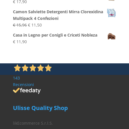
€
17,90
Camon Salviette Detergenti Mirra Clorexidina
Multipack 4 Confezioni
Il
Il
€
15,96
€
11,50
prezzo
prezzo
Casa in Legno per Conigli e Criceti Nobleza
originale
attuale
€
11,90
era:
è:
€ 15,96.
€ 11,50.
143
Recensioni
Ulisse Quality Shop
likEcommerce S.r.l.S.