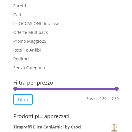
Furetti
Gatti
Le OCCASIONI di Ulisse
Offerte Multipack
Promo Maggio25
Rettili e Anfibi
Roditori
Senza Categoria
Filtra per prezzo
Prezzo
Prezzo
Prezzo:
€ 20
—
€ 30
Filtra
Min
Max
Prodotti più apprezzati
Tiragraffi Elica CaniAmici by Croci